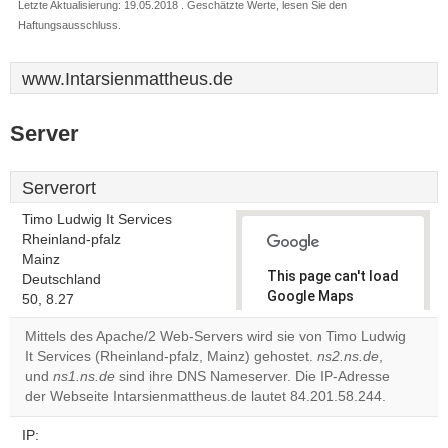
Letzte Aktualisierung: 19.05.2018 . Geschätzte Werte, lesen Sie den
Haftungsausschluss.
www.Intarsienmattheus.de
Server
Serverort
Timo Ludwig It Services
Rheinland-pfalz
Mainz
This page can't load
Deutschland
Google Maps
50, 8.27
correctly.
Mittels des Apache/2 Web-Servers wird sie von Timo Ludwig
It Services (Rheinland-pfalz, Mainz) gehostet.
ns2.ns.de
,
Do you
OK
und
ns1.ns.de
sind ihre DNS Nameserver. Die IP-Adresse
own this
website?
der Webseite Intarsienmattheus.de lautet 84.201.58.244.
IP: