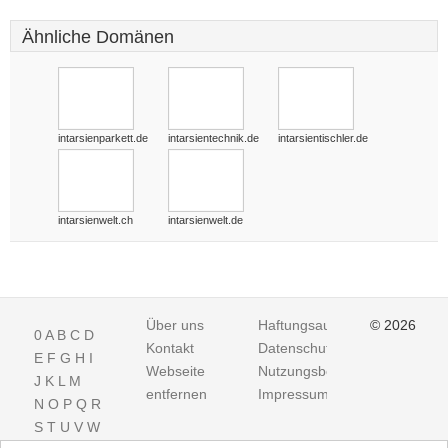
Ähnliche Domänen
intarsienparkett.de
intarsientechnik.de
intarsientischler.de
intarsienwelt.ch
intarsienwelt.de
Über uns
Haftungsausschluss
© 2026
0
A
B
C
D
Kontakt
Datenschutz
E
F
G
H
I
Webseite
Nutzungsbedingungen
J
K
L
M
entfernen
Impressum
N
O
P
Q
R
S
T
U
V
W