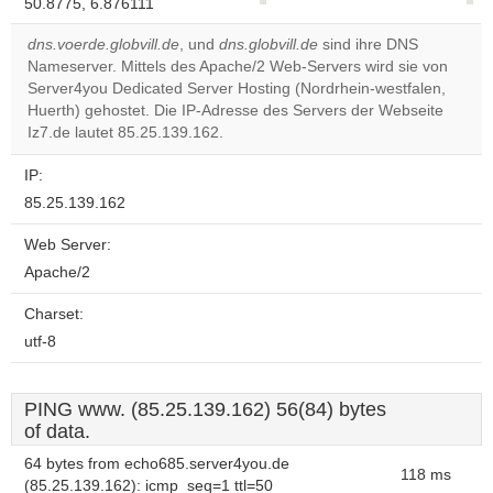
50.8775, 6.876111
correctly.
dns.voerde.globvill.de
, und
dns.globvill.de
sind ihre DNS
Do you
Nameserver. Mittels des Apache/2 Web-Servers wird sie von
OK
own this
Server4you Dedicated Server Hosting (Nordrhein-westfalen,
website?
Huerth) gehostet. Die IP-Adresse des Servers der Webseite
Iz7.de lautet 85.25.139.162.
IP:
85.25.139.162
Web Server:
Apache/2
Charset:
utf-8
PING www. (85.25.139.162) 56(84) bytes
of data.
64 bytes from echo685.server4you.de
118 ms
(85.25.139.162): icmp_seq=1 ttl=50