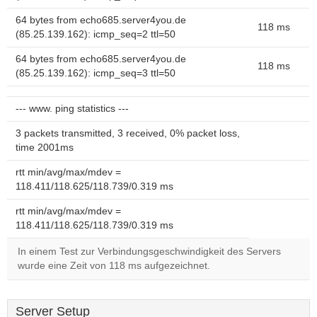
64 bytes from echo685.server4you.de
118 ms
(85.25.139.162): icmp_seq=2 ttl=50
64 bytes from echo685.server4you.de
118 ms
(85.25.139.162): icmp_seq=3 ttl=50
--- www. ping statistics ---
3 packets transmitted, 3 received, 0% packet loss,
time 2001ms
rtt min/avg/max/mdev =
118.411/118.625/118.739/0.319 ms
rtt min/avg/max/mdev =
118.411/118.625/118.739/0.319 ms
In einem Test zur Verbindungsgeschwindigkeit des Servers
wurde eine Zeit von 118 ms aufgezeichnet.
Server Setup