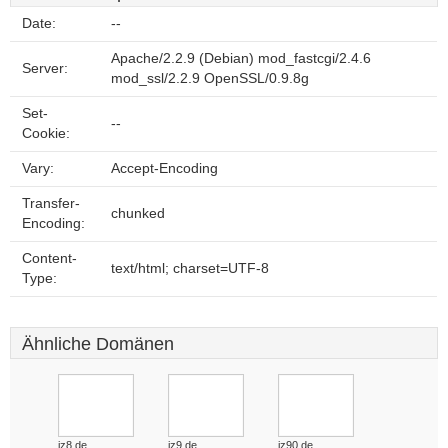
Date:
--
Apache/2.2.9 (Debian) mod_fastcgi/2.4.6
Server:
mod_ssl/2.2.9 OpenSSL/0.9.8g
Set-
--
Cookie:
Vary:
Accept-Encoding
Transfer-
chunked
Encoding:
Content-
text/html; charset=UTF-8
Type:
Ähnliche Domänen
iz8.de
iz9.de
iz90.de