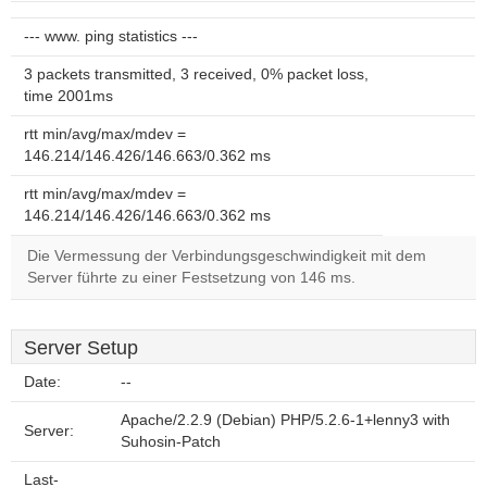
--- www. ping statistics ---
3 packets transmitted, 3 received, 0% packet loss,
time 2001ms
rtt min/avg/max/mdev =
146.214/146.426/146.663/0.362 ms
rtt min/avg/max/mdev =
146.214/146.426/146.663/0.362 ms
Die Vermessung der Verbindungsgeschwindigkeit mit dem
Server führte zu einer Festsetzung von 146 ms.
Server Setup
Date:
--
Apache/2.2.9 (Debian) PHP/5.2.6-1+lenny3 with
Server:
Suhosin-Patch
Last-