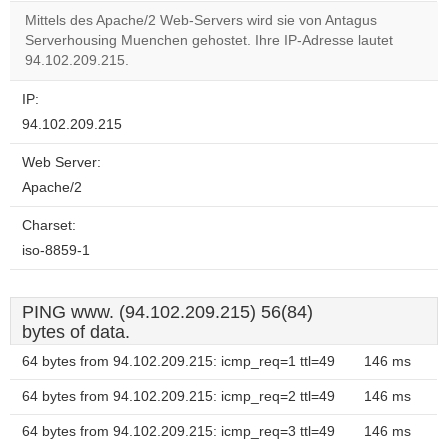
correctly.
Mittels des Apache/2 Web-Servers wird sie von Antagus
Serverhousing Muenchen gehostet. Ihre IP-Adresse lautet
Do you
OK
94.102.209.215.
own this
website?
IP:
94.102.209.215
Web Server:
Apache/2
Charset:
iso-8859-1
PING www. (94.102.209.215) 56(84)
bytes of data.
64 bytes from 94.102.209.215: icmp_req=1 ttl=49
146 ms
64 bytes from 94.102.209.215: icmp_req=2 ttl=49
146 ms
64 bytes from 94.102.209.215: icmp_req=3 ttl=49
146 ms