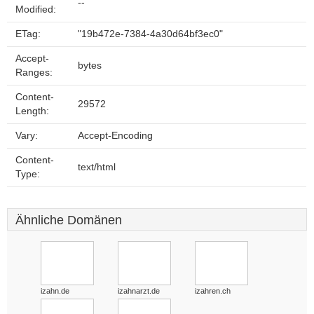
--
Modified:
ETag:
"19b472e-7384-4a30d64bf3ec0"
Accept-
bytes
Ranges:
Content-
29572
Length:
Vary:
Accept-Encoding
Content-
text/html
Type:
Ähnliche Domänen
izahn.de
izahnarzt.de
izahren.ch