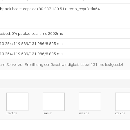
ebpack.hosteurope.de (80.237.130.51): icmp_req=3 ttl=54
eceived, 0% packet loss, time 2002ms
113.254/119.539/131.986/8.805 ms
113.254/119.539/131.986/8.805 ms
 Server zur Ermittlung der Geschwindigkeit ist bei 131 ms festgesetzt.
izart.de
izas.at
izas.de
izax.de