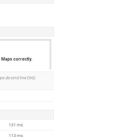
 Maps correctly.
OK
pe.de
sind ihre DNS
131 ms
113 ms