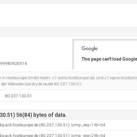
This page can't load Google
999980926514
Do you own this website?
ch in Hosteurope Gmbh Koeln.
c1.wsns.hosteurope.de
, und
c1.wpns.hosteuro
 der Webseite Izardry.de lautet 80.237.130.51.
80.237.130.51
0.51) 56(84) bytes of data.
ebpack.hosteurope.de (80.237.130.51): icmp_req=1 ttl=54
ebpack.hosteurope.de (80.237.130.51): icmp_req=2 ttl=54