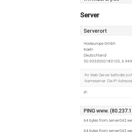
Server
Serverort
Hosteurope Gmbh
Koeln
Deutschland
50.9333000183105, 6.94
Ihr Web-Server befindet si
Nameserver. Die IP-Adresse
IP:
PING www. (80.237.13
64 bytes from server043.w
64 bytes from server043.w