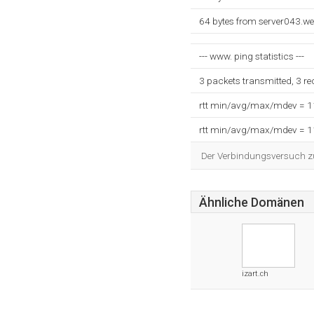
64 bytes from server043.w
--- www. ping statistics ---
3 packets transmitted, 3 r
rtt min/avg/max/mdev = 
rtt min/avg/max/mdev = 
Der Verbindungsversuch zum
Ähnliche Domänen
izart.ch