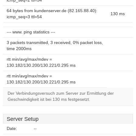
icmp_seq=2 ttl=54
64 bytes from kundenserver.de (82.165.88.40):
130 ms
icmp_seq=3 ttl=54
--- www. ping statistics ---
3 packets transmitted, 3 received, 0% packet loss,
time 2000ms
rtt min/avg/max/mdev =
130.182/130.200/130.221/0.295 ms
rtt min/avg/max/mdev =
130.182/130.200/130.221/0.295 ms
Der Verbindungsversuch zum Server zur Ermittlung der
Geschwindigkeit ist bei 130 ms festgesetzt.
Server Setup
Date:
--