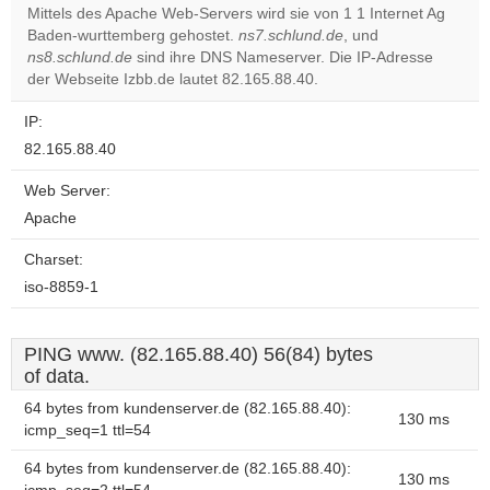
Mittels des Apache Web-Servers wird sie von 1 1 Internet Ag
Baden-wurttemberg gehostet.
ns7.schlund.de
, und
Do you
OK
ns8.schlund.de
sind ihre DNS Nameserver. Die IP-Adresse
own this
website?
der Webseite Izbb.de lautet 82.165.88.40.
IP:
82.165.88.40
Web Server:
Apache
Charset:
iso-8859-1
PING www. (82.165.88.40) 56(84) bytes
of data.
64 bytes from kundenserver.de (82.165.88.40):
130 ms
icmp_seq=1 ttl=54
64 bytes from kundenserver.de (82.165.88.40):
130 ms