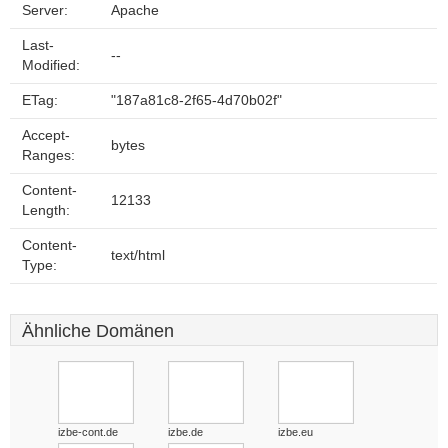
Server:
Apache
Last-
--
Modified:
ETag:
"187a81c8-2f65-4d70b02f"
Accept-
bytes
Ranges:
Content-
12133
Length:
Content-
text/html
Type:
Ähnliche Domänen
izbe-cont.de
izbe.de
izbe.eu