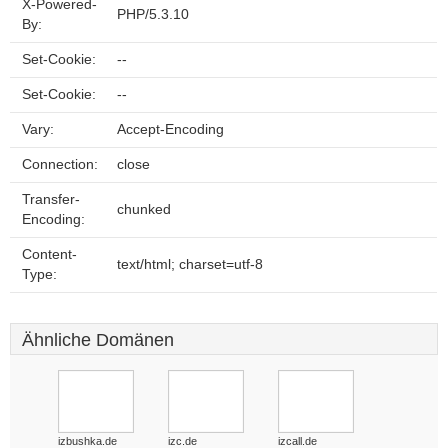
X-Powered-
PHP/5.3.10
By:
Set-Cookie:
--
Set-Cookie:
--
Vary:
Accept-Encoding
Connection:
close
Transfer-
chunked
Encoding:
Content-
text/html; charset=utf-8
Type:
Ähnliche Domänen
izbushka.de
izc.de
izcall.de