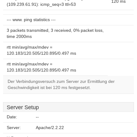
120 ms
(109.239.61.91): icmp_seq=3 ttl=53
--- www. ping statistics ---
3 packets transmitted, 3 received, 0% packet loss,
time 2000ms
rtt min/avg/max/mdev =
120.183/120.505/120.895/0.497 ms
rtt min/avg/max/mdev =
120.183/120.505/120.895/0.497 ms
Der Verbindungsversuch zum Server zur Ermittlung der
Geschwindigkeit ist bei 120 ms festgesetzt.
Server Setup
Date:
--
Server:
Apache/2.2.22