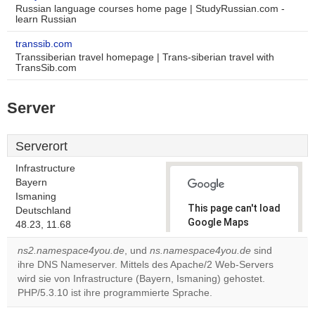
Russian language courses home page | StudyRussian.com -
learn Russian
transsib.com
Transsiberian travel homepage | Trans-siberian travel with
TransSib.com
Server
Serverort
Infrastructure
Bayern
Ismaning
This page can't load
Deutschland
Google Maps
48.23, 11.68
correctly.
ns2.namespace4you.de
, und
ns.namespace4you.de
sind
ihre DNS Nameserver. Mittels des Apache/2 Web-Servers
Do you
OK
wird sie von Infrastructure (Bayern, Ismaning) gehostet.
own this
website?
PHP/5.3.10 ist ihre programmierte Sprache.