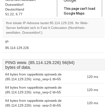
Duesseldorf
This page can't load
Deutschland
Google Maps
51.22, 6.77
correctly.
Ihre lokale IP-Adresse lautet 85.114.129.226. Ihr Web-
Server befindet sich in Fast It Colocation (Nordrhein-
Do you
OK
westfalen, Duesseldorf.)
own this
website?
IP:
85.114.129.226
PING www. (85.114.129.226) 56(84)
bytes of data.
64 bytes from rappelkiste.spinweb.de
120 ms
(85.114.129.226): icmp_seq=1 ttl=55
64 bytes from rappelkiste.spinweb.de
120 ms
(85.114.129.226): icmp_seq=2 ttl=55
64 bytes from rappelkiste.spinweb.de
120 ms
(85.114.129.226): icmp_seq=3 ttl=55