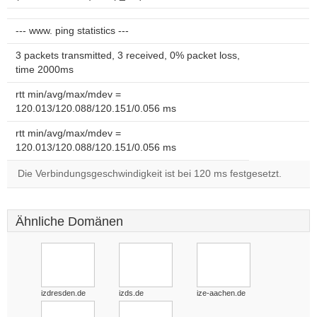
--- www. ping statistics ---
3 packets transmitted, 3 received, 0% packet loss,
time 2000ms
rtt min/avg/max/mdev =
120.013/120.088/120.151/0.056 ms
rtt min/avg/max/mdev =
120.013/120.088/120.151/0.056 ms
Die Verbindungsgeschwindigkeit ist bei 120 ms festgesetzt.
Ähnliche Domänen
izdresden.de
izds.de
ize-aachen.de