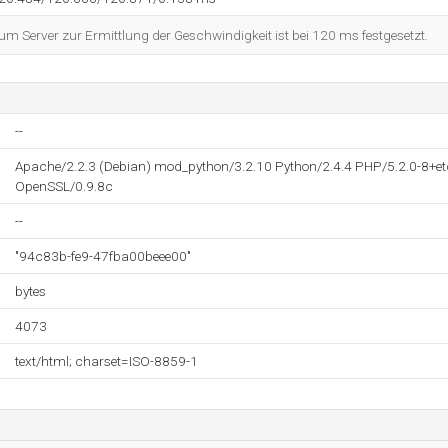
 Server zur Ermittlung der Geschwindigkeit ist bei 120 ms festgesetzt.
--
Apache/2.2.3 (Debian) mod_python/3.2.10 Python/2.4.4 PHP/5.2.0-8+e
OpenSSL/0.9.8c
--
"94c83b-fe9-47fba00beee00"
bytes
4073
text/html; charset=ISO-8859-1