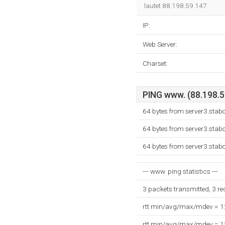
lautet 88.198.59.147.
IP:
Web Server:
Charset:
PING www. (88.198.59
64 bytes from server3.stab
64 bytes from server3.stab
64 bytes from server3.stab
--- www. ping statistics ---
3 packets transmitted, 3 r
rtt min/avg/max/mdev = 
rtt min/avg/max/mdev = 