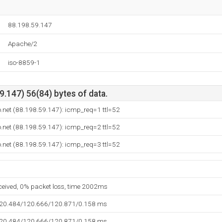
88.198.59.147
Apache/2
iso-8859-1
.147) 56(84) bytes of data.
o.net (88.198.59.147): icmp_req=1 ttl=52
o.net (88.198.59.147): icmp_req=2 ttl=52
o.net (88.198.59.147): icmp_req=3 ttl=52
eceived, 0% packet loss, time 2002ms
120.484/120.666/120.871/0.158 ms
120.484/120.666/120.871/0.158 ms