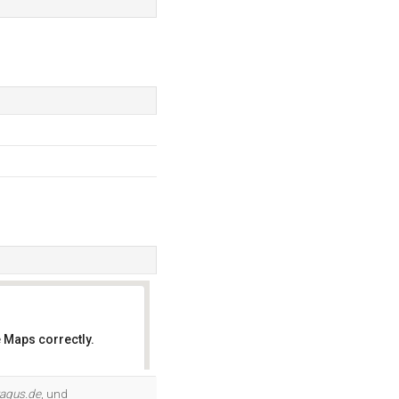
 Maps correctly.
OK
tagus.de
, und