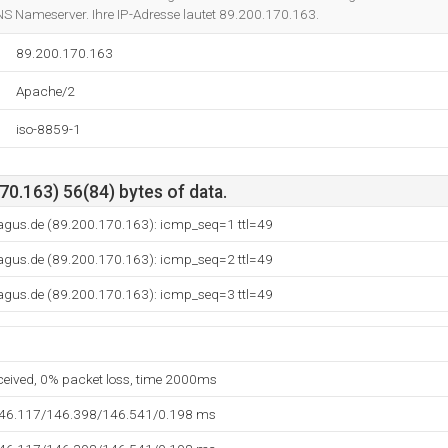
NS Nameserver. Ihre IP-Adresse lautet 89.200.170.163.
89.200.170.163
Apache/2
iso-8859-1
0.163) 56(84) bytes of data.
agus.de (89.200.170.163): icmp_seq=1 ttl=49
agus.de (89.200.170.163): icmp_seq=2 ttl=49
agus.de (89.200.170.163): icmp_seq=3 ttl=49
eceived, 0% packet loss, time 2000ms
146.117/146.398/146.541/0.198 ms