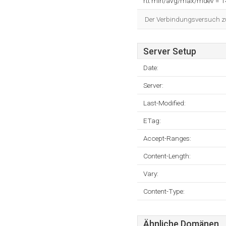
rtt min/avg/max/mdev = 
Der Verbindungsversuch zum
Server Setup
Date:
Server:
Last-Modified:
ETag:
Accept-Ranges:
Content-Length:
Vary:
Content-Type:
Ähnliche Domänen