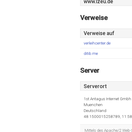
www.Izeu.de
Verweise
Verweise auf
verleihcenter.de
ditib.me
Server
Serverort
1st Antagus Internet Gmbh
Muenchen
Deutschland
48.1500015258789, 11.5
Mittels des Apache/2 Web-