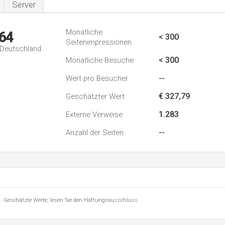
Server
Monatliche
64
< 300
Seitenimpressionen
n Deutschland
< 300
Monatliche Besuche
--
Wert pro Besucher
€ 327,79
Geschätzter Wert
1.283
Externe Verweise
--
Anzahl der Seiten
8 . Geschätzte Werte, lesen Sie den Haftungsausschluss.