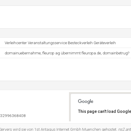
Verleihcenter Veranstaltungsservice Besteckverleih Geräteverleih
domainuebernahme, fleurop ag übernimmt fleuropa.de, domainbetrug?
This page can't load Google
832996368408
Do you own this website?
Servers wird sie von 1st Antagus Internet Gmbh Muenchen gehostet.
ns2.an