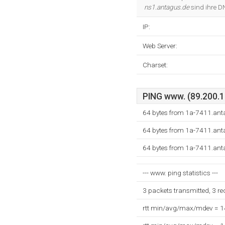
ns1.antagus.de
sind ihre D
IP:
Web Server:
Charset:
PING www. (89.200.17
64 bytes from 1a-7411.ant
64 bytes from 1a-7411.ant
64 bytes from 1a-7411.ant
--- www. ping statistics ---
3 packets transmitted, 3 r
rtt min/avg/max/mdev = 