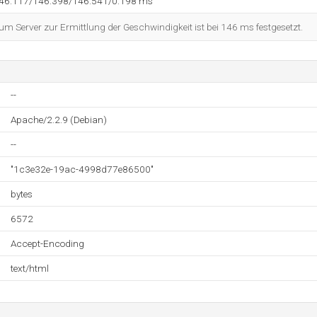
146.117/146.398/146.541/0.198 ms
 Server zur Ermittlung der Geschwindigkeit ist bei 146 ms festgesetzt.
--
Apache/2.2.9 (Debian)
--
"1c3e32e-19ac-4998d77e86500"
bytes
6572
Accept-Encoding
text/html