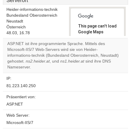
Serverort
Heider-informations-technik
Bundesland Oberosterreich
Neustadt
This page can't load
Österreich
Google Maps
48.03, 16.78
correctly.
ASP.NET ist ihre programmierte Sprache. Mittels des
Microsoft-IIS/7 Web-Servers wird sie von Heider-
Do you
OK
informations-technik (Bundesland Oberosterreich, Neustadt)
own this
website?
gehostet.
ns2.heider.at
, und
ns1.heider.at
sind ihre DNS
Nameserver.
IP:
81.223.140.250
Präsentiert von:
ASP.NET
Web Server:
Microsoft-IIS/7