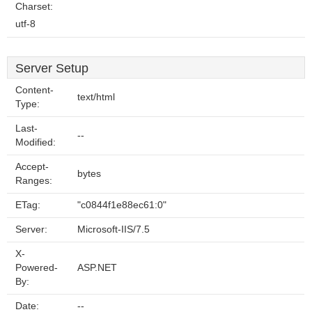
Charset:
utf-8
Server Setup
Content-
text/html
Type:
Last-
--
Modified:
Accept-
bytes
Ranges:
ETag:
"c0844f1e88ec61:0"
Server:
Microsoft-IIS/7.5
X-
Powered-
ASP.NET
By:
Date:
--