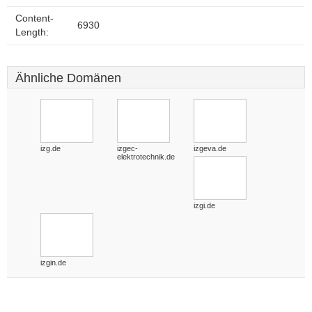
Content-
6930
Length:
Ähnliche Domänen
izg.de
izgec-
izgeva.de
elektrotechnik.de
izgi.de
izgin.de