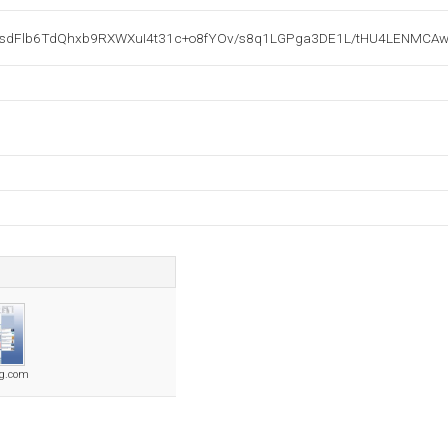
Flb6TdQhxb9RXWXuI4t31c+o8fYOv/s8q1LGPga3DE1L/tHU4LENMCAwEA
g.com