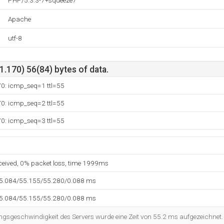
PHP/5.3.3-7+squeeze7
Apache
utf-8
.170) 56(84) bytes of data.
70: icmp_seq=1 ttl=55
70: icmp_seq=2 ttl=55
70: icmp_seq=3 ttl=55
eceived, 0% packet loss, time 1999ms
55.084/55.155/55.280/0.088 ms
55.084/55.155/55.280/0.088 ms
ngsgeschwindigkeit des Servers wurde eine Zeit von 55.2 ms aufgezeichnet.