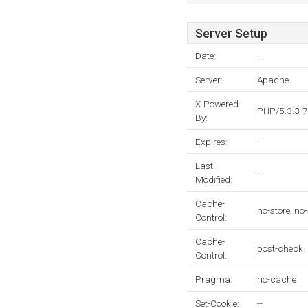
Server Setup
Date:
--
Server:
Apache
X-Powered-
PHP/5.3.3-
By:
Expires:
--
Last-
--
Modified:
Cache-
no-store, no
Control:
Cache-
post-check=
Control:
Pragma:
no-cache
Set-Cookie:
--