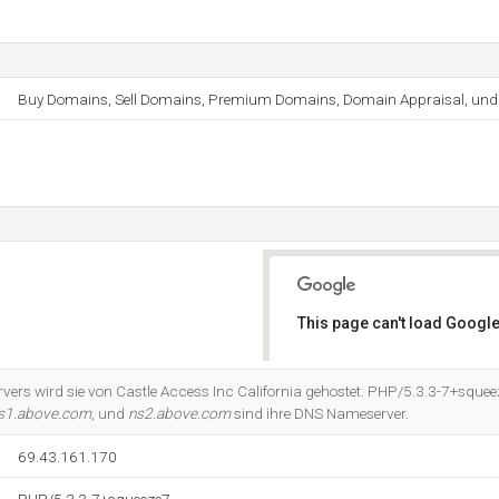
Buy Domains, Sell Domains, Premium Domains, Domain Appraisal, und
This page can't load Google
Do you own this website?
vers wird sie von Castle Access Inc California gehostet. PHP/5.3.3-7+squeez
s1.above.com
, und
ns2.above.com
sind ihre DNS Nameserver.
69.43.161.170