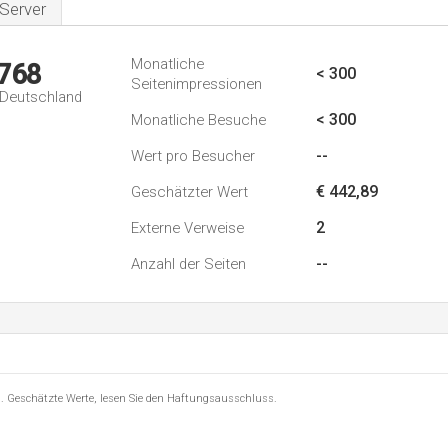
Server
Monatliche
.768
< 300
Seitenimpressionen
n Deutschland
< 300
Monatliche Besuche
--
Wert pro Besucher
€ 442,89
Geschätzter Wert
2
Externe Verweise
--
Anzahl der Seiten
8 . Geschätzte Werte, lesen Sie den Haftungsausschluss.