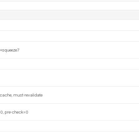
7+squeeze7
-cache, must-revalidate
0, pre-check=0