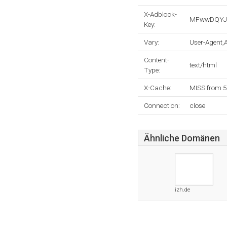
X-Adblock-
MFwwDQYJK
Key:
Vary:
User-Agent,
Content-
text/html
Type:
X-Cache:
MISS from 
Connection:
close
Ähnliche Domänen
izh.de