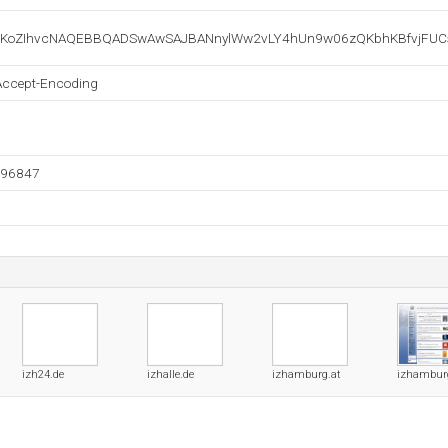
oZIhvcNAQEBBQADSwAwSAJBANnylWw2vLY4hUn9w06zQKbhKBfvjFUCsd
Accept-Encoding
596847
izh24.de
izhalle.de
izhamburg.at
izhambur