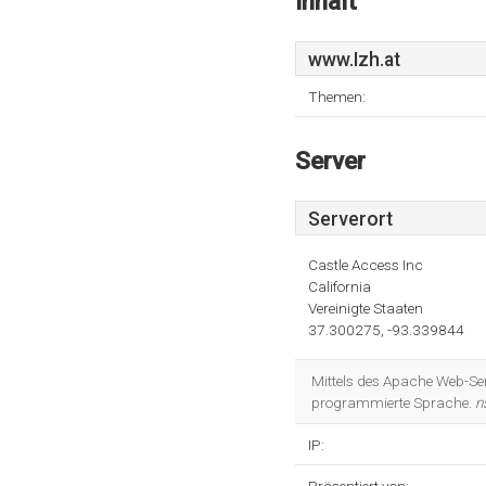
Inhalt
www.Izh.at
Themen:
Server
Serverort
Castle Access Inc
California
Vereinigte Staaten
37.300275, -93.339844
Mittels des Apache Web-Ser
programmierte Sprache.
n
IP: