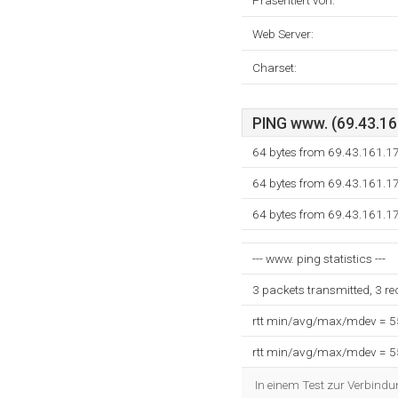
Präsentiert von:
Web Server:
Charset:
PING www. (69.43.161
64 bytes from 69.43.161.1
64 bytes from 69.43.161.1
64 bytes from 69.43.161.1
--- www. ping statistics ---
3 packets transmitted, 3 r
rtt min/avg/max/mdev = 
rtt min/avg/max/mdev = 
In einem Test zur Verbindu