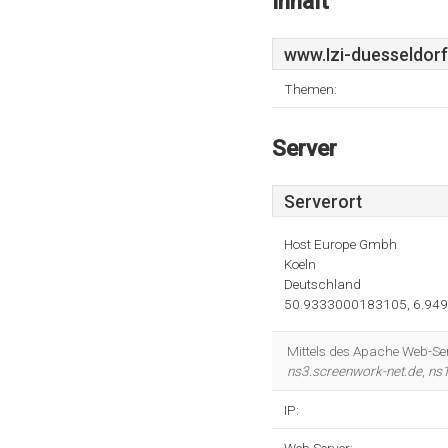
Inhalt
www.Izi-duesseldorf
Themen:
Server
Serverort
Host Europe Gmbh
Koeln
Deutschland
50.9333000183105, 6.94
Mittels des Apache Web-Ser
ns3.screenwork-net.de
,
ns1
IP: