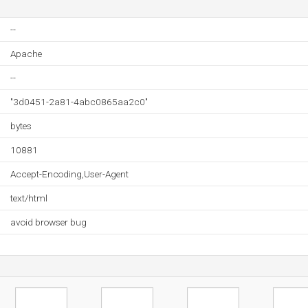
--
Apache
--
"3d0451-2a81-4abc0865aa2c0"
bytes
10881
Accept-Encoding,User-Agent
text/html
avoid browser bug