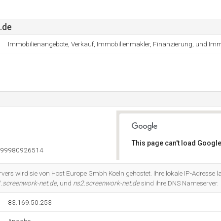
.de
Immobilienangebote, Verkauf, Immobilienmakler, Finanzierung, und Imm
This page can't load Google
999980926514
Do you own this website?
vers wird sie von Host Europe Gmbh Koeln gehostet. Ihre lokale IP-Adresse l
.screenwork-net.de
, und
ns2.screenwork-net.de
sind ihre DNS Nameserver.
83.169.50.253