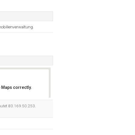
obilienverwaltung.
 Maps correctly.
OK
autet 83.169.50.253.