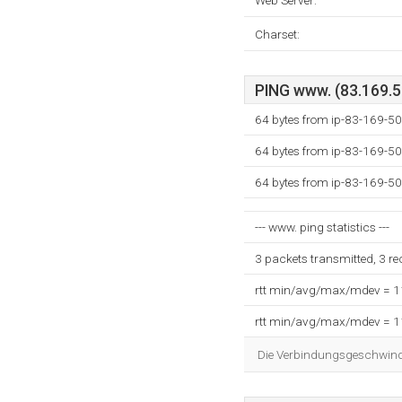
Web Server:
Charset:
PING www. (83.169.50
64 bytes from ip-83-169-50
64 bytes from ip-83-169-50
64 bytes from ip-83-169-50
--- www. ping statistics ---
3 packets transmitted, 3 r
rtt min/avg/max/mdev = 
rtt min/avg/max/mdev = 
Die Verbindungsgeschwindig