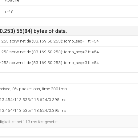
Apache
utf-8
.253) 56(84) bytes of data.
-253.scrw-net.de (83.169.50.253): icmp_seq=1 ttl=54
-253.scrw-net.de (83.169.50.253): icmp_seq=2 ttl=54
-253.scrw-net.de (83.169.50.253): icmp_seq=3 ttl=54
eceived, 0% packet loss, time 2001ms
113.454/113.535/113.624/0.395 ms
113.454/113.535/113.624/0.395 ms
keit ist bei 113 ms festgesetzt.