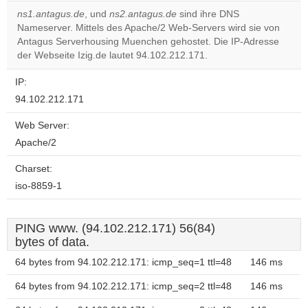
correctly.
ns1.antagus.de
, und
ns2.antagus.de
sind ihre DNS
Nameserver. Mittels des Apache/2 Web-Servers wird sie von
Do you
OK
Antagus Serverhousing Muenchen gehostet. Die IP-Adresse
own this
website?
der Webseite Izig.de lautet 94.102.212.171.
IP:
94.102.212.171
Web Server:
Apache/2
Charset:
iso-8859-1
PING www. (94.102.212.171) 56(84)
bytes of data.
64 bytes from 94.102.212.171: icmp_seq=1 ttl=48
146 ms
64 bytes from 94.102.212.171: icmp_seq=2 ttl=48
146 ms