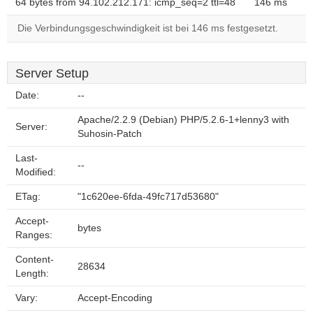
64 bytes from 94.102.212.171: icmp_seq=2 ttl=48
146 ms
Die Verbindungsgeschwindigkeit ist bei 146 ms festgesetzt.
Server Setup
Date:
--
Apache/2.2.9 (Debian) PHP/5.2.6-1+lenny3 with
Server:
Suhosin-Patch
Last-
--
Modified:
ETag:
"1c620ee-6fda-49fc717d53680"
Accept-
bytes
Ranges:
Content-
28634
Length:
Vary:
Accept-Encoding