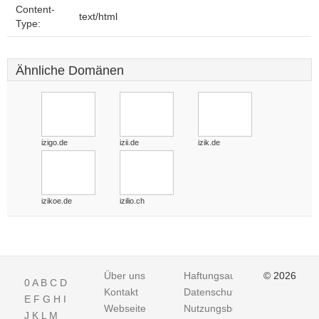
Content-
text/html
Type:
Ähnliche Domänen
izigo.de
izii.de
izik.de
izikoe.de
izilio.ch
Über uns
Haftungsausschluss
© 2026
0
A
B
C
D
Kontakt
Datenschutz
E
F
G
H
I
Webseite
Nutzungsbedingungen
J
K
L
M