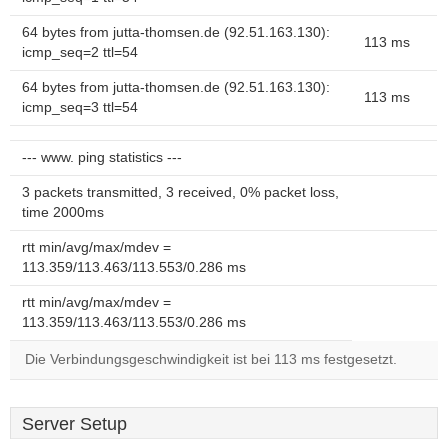
64 bytes from jutta-thomsen.de (92.51.163.130):
113 ms
icmp_seq=2 ttl=54
64 bytes from jutta-thomsen.de (92.51.163.130):
113 ms
icmp_seq=3 ttl=54
--- www. ping statistics ---
3 packets transmitted, 3 received, 0% packet loss,
time 2000ms
rtt min/avg/max/mdev =
113.359/113.463/113.553/0.286 ms
rtt min/avg/max/mdev =
113.359/113.463/113.553/0.286 ms
Die Verbindungsgeschwindigkeit ist bei 113 ms festgesetzt.
Server Setup