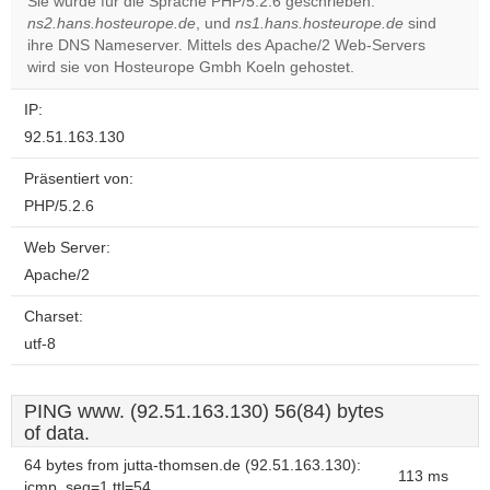
Sie wurde für die Sprache PHP/5.2.6 geschrieben.
ns2.hans.hosteurope.de
, und
ns1.hans.hosteurope.de
sind
Do you
OK
ihre DNS Nameserver. Mittels des Apache/2 Web-Servers
own this
website?
wird sie von Hosteurope Gmbh Koeln gehostet.
IP:
92.51.163.130
Präsentiert von:
PHP/5.2.6
Web Server:
Apache/2
Charset:
utf-8
PING www. (92.51.163.130) 56(84) bytes
of data.
64 bytes from jutta-thomsen.de (92.51.163.130):
113 ms
icmp_seq=1 ttl=54