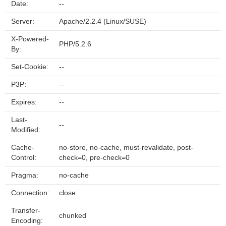
Date:
--
Server:
Apache/2.2.4 (Linux/SUSE)
X-Powered-
PHP/5.2.6
By:
Set-Cookie:
--
P3P:
--
Expires:
--
Last-
--
Modified:
Cache-
no-store, no-cache, must-revalidate, post-
Control:
check=0, pre-check=0
Pragma:
no-cache
Connection:
close
Transfer-
chunked
Encoding: