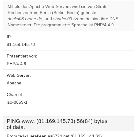
correctly.
Mittels des Apache Web-Servers wird sie von Strato
Rechenzentrum Berlin (Berlin, Berlin) gehostet.
Do you
OK
docks08.rzone.de
, und
shades03.rzone.de
own this
sind ihre DNS
website?
Nameserver. Die programmierte Sprache ist PHP/4.4.9.
IP:
81.169.145.73
Präsentiert von:
PHP/4.4.9
Web Server:
Apache
Charset:
iso-8859-1
PING www. (81.169.145.73) 56(84) bytes
of data.
From te1-1.jerakeen.as6724.net (81.169.144.39)