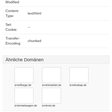
Modified:
Content-
text/html
Type:
Set-
--
Cookie:
Transfer-
chunked
Encoding:
Ähnliche Domänen
izmirfluege.de
izmirimwinter.de
izmirkebap.de
izmirmietwagen.de
izmirnet.de