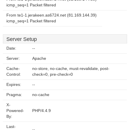
icmp_seq=1 Packet filtered
From te1-1.jerakeen.as6724.net (81.169.144.39)
icmp_seq=1 Packet filtered
Server Setup
Date:
--
Server:
Apache
Cache-
no-store, no-cache, must-revalidate, post-
Control:
check=0, pre-check=0
Expires:
--
Pragma:
no-cache
X-
Powered-
PHP/4.4.9
By:
Last-
--