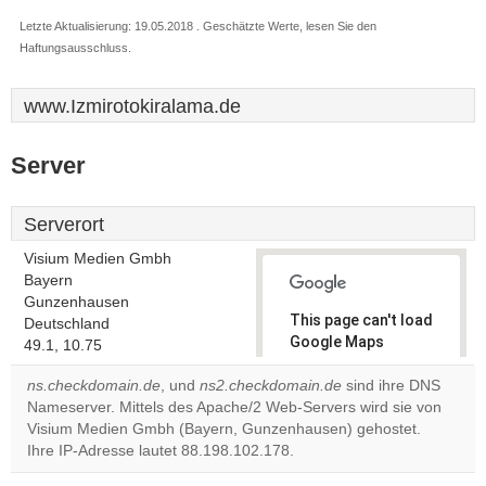
Letzte Aktualisierung: 19.05.2018 . Geschätzte Werte, lesen Sie den
Haftungsausschluss.
www.Izmirotokiralama.de
Server
Serverort
Visium Medien Gmbh
Bayern
Gunzenhausen
This page can't load
Deutschland
Google Maps
49.1, 10.75
correctly.
ns.checkdomain.de
, und
ns2.checkdomain.de
sind ihre DNS
Nameserver. Mittels des Apache/2 Web-Servers wird sie von
Do you
OK
Visium Medien Gmbh (Bayern, Gunzenhausen) gehostet.
own this
website?
Ihre IP-Adresse lautet 88.198.102.178.