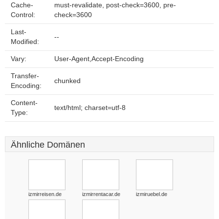
Cache-
must-revalidate, post-check=3600, pre-
Control:
check=3600
Last-
--
Modified:
Vary:
User-Agent,Accept-Encoding
Transfer-
chunked
Encoding:
Content-
text/html; charset=utf-8
Type:
Ähnliche Domänen
izmirreisen.de
izmirrentacar.de
izmiruebel.de