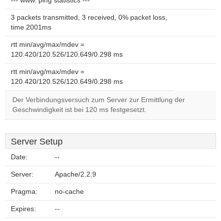
--- www. ping statistics ---
3 packets transmitted, 3 received, 0% packet loss,
time 2001ms
rtt min/avg/max/mdev =
120.420/120.526/120.649/0.298 ms
rtt min/avg/max/mdev =
120.420/120.526/120.649/0.298 ms
Der Verbindungsversuch zum Server zur Ermittlung der
Geschwindigkeit ist bei 120 ms festgesetzt.
Server Setup
Date:
--
Server:
Apache/2.2.9
Pragma:
no-cache
Expires:
--