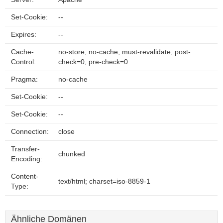
Set-Cookie:
--
Expires:
--
Cache-
no-store, no-cache, must-revalidate, post-
Control:
check=0, pre-check=0
Pragma:
no-cache
Set-Cookie:
--
Set-Cookie:
--
Connection:
close
Transfer-
chunked
Encoding:
Content-
text/html; charset=iso-8859-1
Type:
Ähnliche Domänen