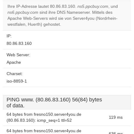
correctly.
Ihre IP-Adresse lautet 80.86.83.160.
ns5.ppcbuy.com
, und
ns6.ppcbuy.com
sind ihre DNS Nameserver. Mittels des
Do you
OK
Apache Web-Servers wird sie von Server4you (Nordrhein-
own this
website?
westfalen, Huerth) gehostet.
IP:
80.86.83.160
Web Server:
Apache
Charset:
iso-8859-1
PING www. (80.86.83.160) 56(84) bytes
of data.
64 bytes from fresno150.server4you.de
119 ms
(80.86.83.160): icmp_seq=1 ttl=52
64 bytes from fresno150.server4you.de
636 ms