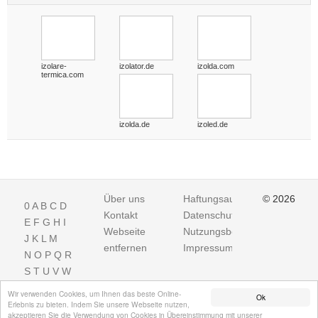
izolare-
izolator.de
izolda.com
termica.com
izolda.de
izoled.de
Über uns
Haftungsausschluss
© 2026
0
A
B
C
D
Kontakt
Datenschutz
E
F
G
H
I
Webseite
Nutzungsbedingungen
J
K
L
M
entfernen
Impressum
N
O
P
Q
R
S
T
U
V
W
X
Y
Z
Wir verwenden Cookies, um Ihnen das beste Online-
Ok
Erlebnis zu bieten. Indem Sie unsere Webseite nutzen,
akzeptieren Sie die Verwendung von Cookies in Übereinstimmung mit unserer