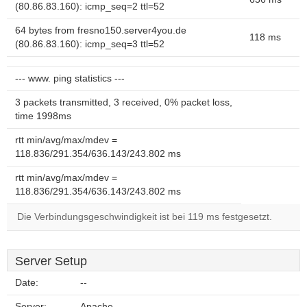
(80.86.83.160): icmp_seq=2 ttl=52
64 bytes from fresno150.server4you.de
118 ms
(80.86.83.160): icmp_seq=3 ttl=52
--- www. ping statistics ---
3 packets transmitted, 3 received, 0% packet loss,
time 1998ms
rtt min/avg/max/mdev =
118.836/291.354/636.143/243.802 ms
rtt min/avg/max/mdev =
118.836/291.354/636.143/243.802 ms
Die Verbindungsgeschwindigkeit ist bei 119 ms festgesetzt.
Server Setup
Date:
--
Server:
Apache