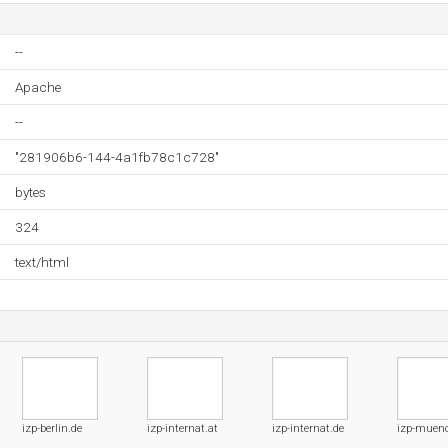
--
Apache
--
"281906b6-144-4a1fb78c1c728"
bytes
324
text/html
izp-berlin.de
izp-internat.at
izp-internat.de
izp-muen