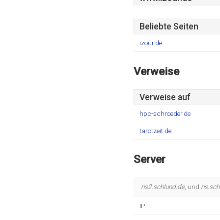
Beliebte Seiten
izour.de
Verweise
Verweise auf
hpc-schroeder.de
tarotzeit.de
Server
ns2.schlund.de
, und
ns.sch
IP: