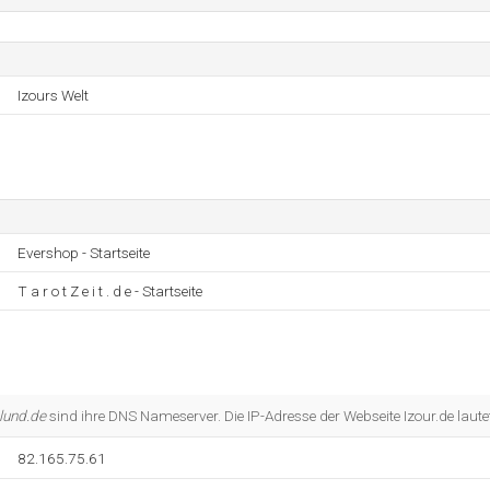
Izours Welt
Evershop - Startseite
T a r o t Z e i t . d e - Startseite
lund.de
sind ihre DNS Nameserver. Die IP-Adresse der Webseite Izour.de laut
82.165.75.61