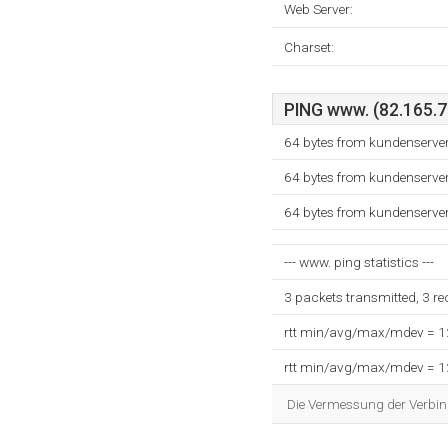
Web Server:
Charset:
PING www. (82.165.75
64 bytes from kundenserver
64 bytes from kundenserver
64 bytes from kundenserver
--- www. ping statistics ---
3 packets transmitted, 3 r
rtt min/avg/max/mdev = 
rtt min/avg/max/mdev = 
Die Vermessung der Verbin