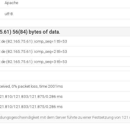
Apache
utf-8
.61) 56(84) bytes of data.
.de (82.165.75.61): icmp_seq=1 ttl=53
.de (82.165.75.61): icmp_seq=2 ttl=53
.de (82.165.75.61): icmp_seq=3 ttl=53
eceived, 0% packet loss, time 2001ms
121.810/121.833/121.875/0.286 ms
121.810/121.833/121.875/0.286 ms
dungsgeschwindigkeit mit dem Server führte zu einer Festsetzung von 121