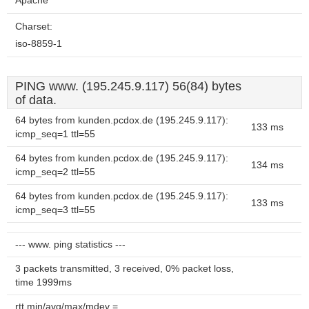
Apache
Charset:
iso-8859-1
PING www. (195.245.9.117) 56(84) bytes
of data.
64 bytes from kunden.pcdox.de (195.245.9.117):
133 ms
icmp_seq=1 ttl=55
64 bytes from kunden.pcdox.de (195.245.9.117):
134 ms
icmp_seq=2 ttl=55
64 bytes from kunden.pcdox.de (195.245.9.117):
133 ms
icmp_seq=3 ttl=55
--- www. ping statistics ---
3 packets transmitted, 3 received, 0% packet loss,
time 1999ms
rtt min/avg/max/mdev =