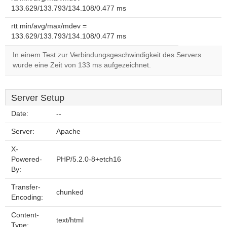
133.629/133.793/134.108/0.477 ms
rtt min/avg/max/mdev =
133.629/133.793/134.108/0.477 ms
In einem Test zur Verbindungsgeschwindigkeit des Servers
wurde eine Zeit von 133 ms aufgezeichnet.
Server Setup
Date:
--
Server:
Apache
X-
Powered-
PHP/5.2.0-8+etch16
By:
Transfer-
chunked
Encoding:
Content-
text/html
Type: