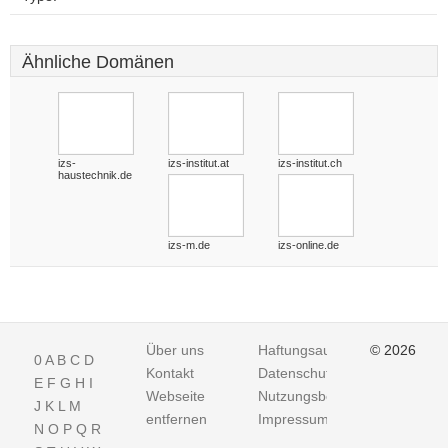
Ähnliche Domänen
izs-
izs-institut.at
izs-institut.ch
haustechnik.de
izs-m.de
izs-online.de
Über uns
Haftungsausschluss
© 2026
0
A
B
C
D
Kontakt
Datenschutz
E
F
G
H
I
Webseite
Nutzungsbedingungen
J
K
L
M
entfernen
Impressum
N
O
P
Q
R