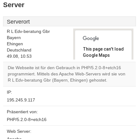
Server
Serverort
R L Edv-beratung Gbr
Bayern
Ehingen
This page can't load
Deutschland
Google Maps
49.08, 10.53
correctly.
Die Webseite ist für den Gebrauch in PHP/5.2.0-8+etch16
programmiert. Mittels des Apache Web-Servers wird sie von
Do you
OK
R L Edv-beratung Gbr (Bayern, Ehingen) gehostet.
own this
website?
IP:
195.245.9.117
Präsentiert von:
PHP/5.2.0-8+etch16
Web Server: