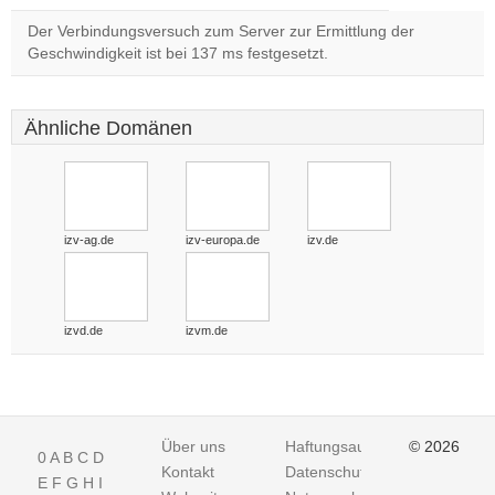
Der Verbindungsversuch zum Server zur Ermittlung der
Geschwindigkeit ist bei 137 ms festgesetzt.
Ähnliche Domänen
izv-ag.de
izv-europa.de
izv.de
izvd.de
izvm.de
Über uns
Haftungsausschluss
© 2026
0
A
B
C
D
Kontakt
Datenschutz
E
F
G
H
I