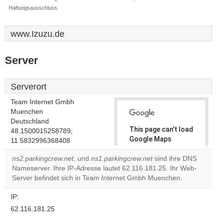
Haftungsausschluss.
www.Izuzu.de
Server
Serverort
Team Internet Gmbh
Muenchen
Deutschland
This page can't load
48.1500015258789,
Google Maps
11.5832996368408
correctly.
ns2.parkingcrew.net
, und
ns1.parkingcrew.net
sind ihre DNS
Nameserver. Ihre IP-Adresse lautet 62.116.181.25. Ihr Web-
Do you
OK
Server befindet sich in Team Internet Gmbh Muenchen.
own this
website?
IP:
62.116.181.25