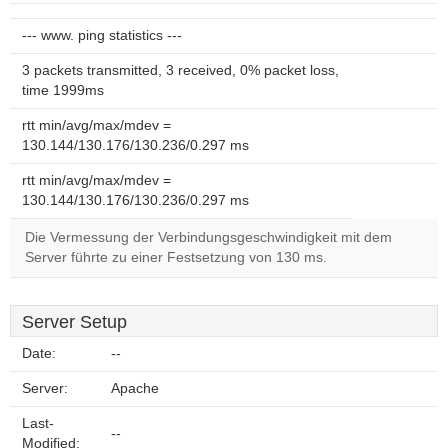
--- www. ping statistics ---
3 packets transmitted, 3 received, 0% packet loss,
time 1999ms
rtt min/avg/max/mdev =
130.144/130.176/130.236/0.297 ms
rtt min/avg/max/mdev =
130.144/130.176/130.236/0.297 ms
Die Vermessung der Verbindungsgeschwindigkeit mit dem
Server führte zu einer Festsetzung von 130 ms.
Server Setup
Date:
--
Server:
Apache
Last-
--
Modified: