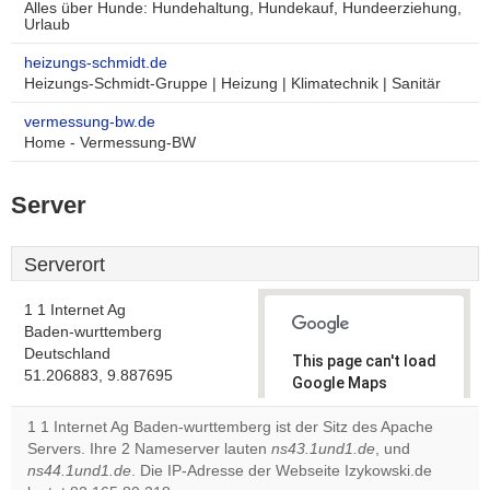
Alles über Hunde: Hundehaltung, Hundekauf, Hundeerziehung,
Urlaub
heizungs-schmidt.de
Heizungs-Schmidt-Gruppe | Heizung | Klimatechnik | Sanitär
vermessung-bw.de
Home - Vermessung-BW
Server
Serverort
1 1 Internet Ag
Baden-wurttemberg
Deutschland
This page can't load
51.206883, 9.887695
Google Maps
correctly.
1 1 Internet Ag Baden-wurttemberg ist der Sitz des Apache
Servers. Ihre 2 Nameserver lauten
ns43.1und1.de
, und
Do you
OK
ns44.1und1.de
. Die IP-Adresse der Webseite Izykowski.de
own this
website?