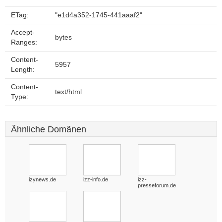
ETag:
"e1d4a352-1745-441aaaf2"
Accept-
bytes
Ranges:
Content-
5957
Length:
Content-
text/html
Type:
Ähnliche Domänen
izynews.de
izz-info.de
izz-
presseforum.de