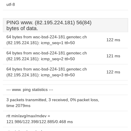
utf-8
PING www. (82.195.224.181) 56(84)
bytes of data.
64 bytes from wsc-bsd-224-181.genotec.ch
122 ms
(82.195.224.181): icmp_seq=1 ttl=50
64 bytes from wsc-bsd-224-181.genotec.ch
121 ms
(82.195.224.181): icmp_seq=2 ttl=50
64 bytes from wsc-bsd-224-181.genotec.ch
122 ms
(82.195.224.181): icmp_seq=3 ttl=50
--- www. ping statistics ---
3 packets transmitted, 3 received, 0% packet loss,
time 2079ms
rtt min/avg/max/mdev =
121.986/122.398/122.885/0.468 ms