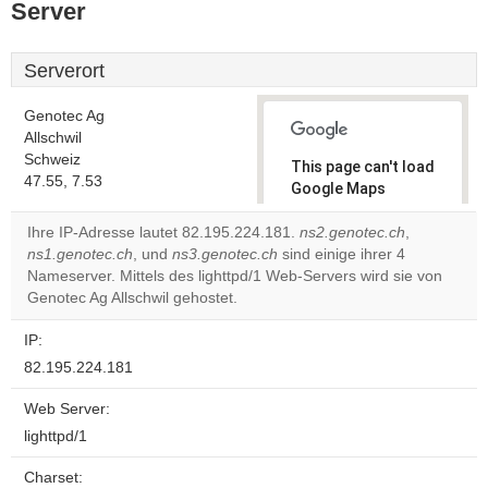
Server
Serverort
Genotec Ag
Allschwil
Schweiz
This page can't load
47.55, 7.53
Google Maps
correctly.
Ihre IP-Adresse lautet 82.195.224.181.
ns2.genotec.ch
,
ns1.genotec.ch
, und
ns3.genotec.ch
sind einige ihrer 4
Do you
OK
Nameserver. Mittels des lighttpd/1 Web-Servers wird sie von
own this
website?
Genotec Ag Allschwil gehostet.
IP:
82.195.224.181
Web Server:
lighttpd/1
Charset: