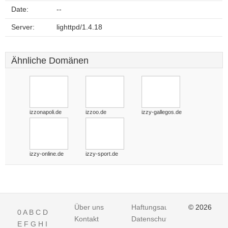
Date:
--
Server:
lighttpd/1.4.18
Ähnliche Domänen
izzonapoli.de
izzoo.de
izzy-gallegos.de
izzy-online.de
izzy-sport.de
Über uns
Haftungsausschluss
© 2026
0
A
B
C
D
Kontakt
Datenschutz
E
F
G
H
I