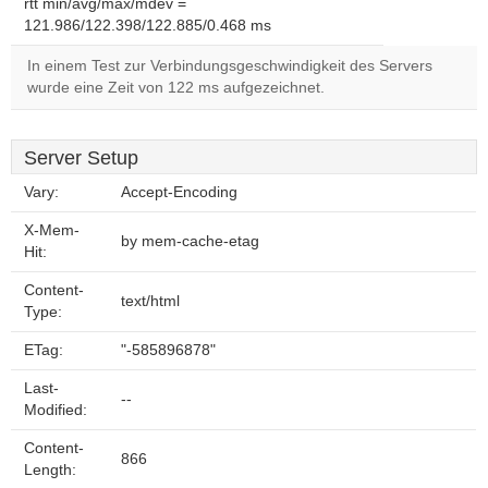
rtt min/avg/max/mdev =
121.986/122.398/122.885/0.468 ms
In einem Test zur Verbindungsgeschwindigkeit des Servers
wurde eine Zeit von 122 ms aufgezeichnet.
Server Setup
Vary:
Accept-Encoding
X-Mem-
by mem-cache-etag
Hit:
Content-
text/html
Type:
ETag:
"-585896878"
Last-
--
Modified:
Content-
866
Length: