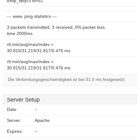
icmp_seq=3 ttl=51
--- www. ping statistics ---
3 packets transmitted, 3 received, 0% packet loss,
time 2000ms
rtt min/avg/max/mdev =
30.815/31.219/31.817/0.476 ms
rtt min/avg/max/mdev =
30.815/31.219/31.817/0.476 ms
Die Verbindungsgeschwindigkeit ist bei 31.0 ms festgesetzt.
Server Setup
Date:
--
Server:
Apache
Expires:
--