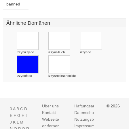
banned
Ähnliche Domänen
izzybizzy.de
izzynails.ch
izzyr.de
izzysoft.de
izzysrockschool.de
Über uns
Haftungsausschluss
© 2026
0
A
B
C
D
Kontakt
Datenschutz
E
F
G
H
I
Webseite
Nutzungsbedingungen
J
K
L
M
entfernen
Impressum
N
O
P
Q
R