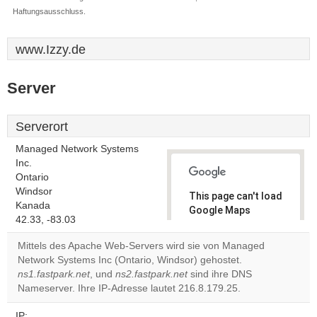
Haftungsausschluss.
www.Izzy.de
Server
Serverort
Managed Network Systems
Inc.
Ontario
Windsor
This page can't load
Kanada
Google Maps
42.33, -83.03
correctly.
Mittels des Apache Web-Servers wird sie von Managed
Do you
Network Systems Inc (Ontario, Windsor) gehostet.
OK
own this
ns1.fastpark.net
, und
ns2.fastpark.net
sind ihre DNS
website?
Nameserver. Ihre IP-Adresse lautet 216.8.179.25.
IP: