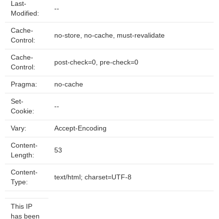
Last-
--
Modified:
Cache-
no-store, no-cache, must-revalidate
Control:
Cache-
post-check=0, pre-check=0
Control:
Pragma:
no-cache
Set-
--
Cookie:
Vary:
Accept-Encoding
Content-
53
Length:
Content-
text/html; charset=UTF-8
Type:
This IP
has been