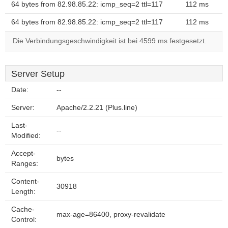
64 bytes from 82.98.85.22: icmp_seq=2 ttl=117
112 ms
64 bytes from 82.98.85.22: icmp_seq=2 ttl=117
112 ms
Die Verbindungsgeschwindigkeit ist bei 4599 ms festgesetzt.
Server Setup
Date:
--
Server:
Apache/2.2.21 (Plus.line)
Last-
--
Modified:
Accept-
bytes
Ranges:
Content-
30918
Length:
Cache-
max-age=86400, proxy-revalidate
Control: