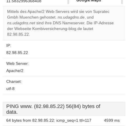
Google Maps
11.5832996368408
correctly.
Mittels des Apache/2 Web-Servers wird sie von Supratec
Gmbh Muenchen gehostet.
ns.udagdns.de
, und
Do you
OK
ns.udagdns.net
sind ihre DNS Nameserver. Die IP-Adresse
own this
website?
der Webseite Kombiversicherung-blog.de lautet
82.98.85.22.
IP:
82.98.85.22
Web Server:
Apache/2
Charset:
utf-8
PING www. (82.98.85.22) 56(84) bytes of
data.
64 bytes from 82.98.85.22: icmp_seq=1 ttl=117
4599 ms