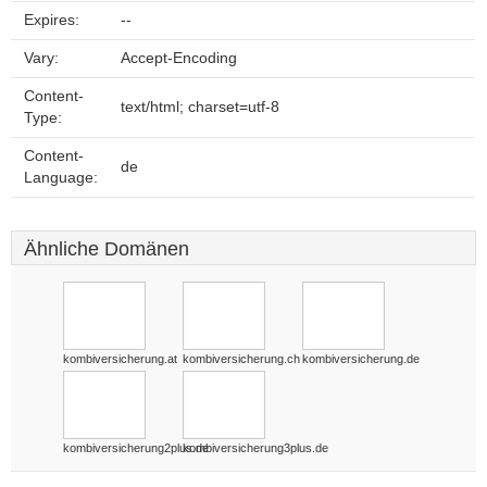
Expires:
--
Vary:
Accept-Encoding
Content-
text/html; charset=utf-8
Type:
Content-
de
Language:
Ähnliche Domänen
kombiversicherung.at
kombiversicherung.ch
kombiversicherung.de
kombiversicherung2plus.de
kombiversicherung3plus.de