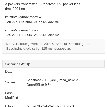
3 packets transmitted, 3 received, 0% packet loss,
time 2001ms
rtt min/avg/max/mdev =
125.275/125.550/125.881/0.382 ms
rtt min/avg/max/mdev =
125.275/125.550/125.881/0.382 ms
Der Verbindungsversuch zum Server zur Ermittlung der
Geschwindigkeit ist bei 125 ms festgesetzt.
Server Setup
Date:
--
Apache/2.2.19 (Unix) mod_ssl/2.2.19
Server:
OpenSSL/0.9.8r
Last-
--
Modified:
ETag:
"2dbe03b-2ab-3e14bbd307bc0"