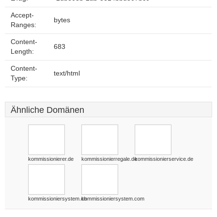
Accept-
bytes
Ranges:
Content-
683
Length:
Content-
text/html
Type:
Ähnliche Domänen
kommissionierer.de
kommissionierregale.de
kommissionierservice.de
kommissioniersystem.ch
kommissioniersystem.com