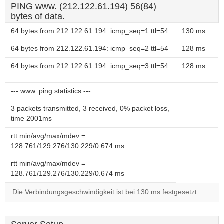
PING www. (212.122.61.194) 56(84)
bytes of data.
64 bytes from 212.122.61.194: icmp_seq=1 ttl=54
130 ms
64 bytes from 212.122.61.194: icmp_seq=2 ttl=54
128 ms
64 bytes from 212.122.61.194: icmp_seq=3 ttl=54
128 ms
--- www. ping statistics ---
3 packets transmitted, 3 received, 0% packet loss,
time 2001ms
rtt min/avg/max/mdev =
128.761/129.276/130.229/0.674 ms
rtt min/avg/max/mdev =
128.761/129.276/130.229/0.674 ms
Die Verbindungsgeschwindigkeit ist bei 130 ms festgesetzt.