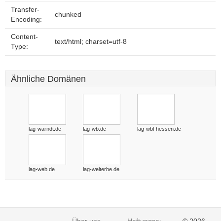
Transfer-
chunked
Encoding:
Content-
text/html; charset=utf-8
Type:
Ähnliche Domänen
lag-warndt.de
lag-wb.de
lag-wbl-hessen.de
lag-web.de
lag-welterbe.de