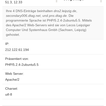
51.3, 12.33
correctly.
Ihre 4 DNS-Einträge beinhalten
dns2.leipzig.de
,
Do you
secondary006.dtag.net
, und
pns.dtag.de
. Die
OK
own this
programmierte Sprache ist PHP/5.2.4-2ubuntu5.5. Mittels
website?
des Apache/2 Web-Servers wird sie von Lecos Leipziger
Computer Und Systemhaus Gmbh (Sachsen, Leipzig)
gehostet.
IP:
212.122.61.194
Präsentiert von:
PHP/5.2.4-2ubuntu5.5
Web Server:
Apache/2
Charset:
utf-8