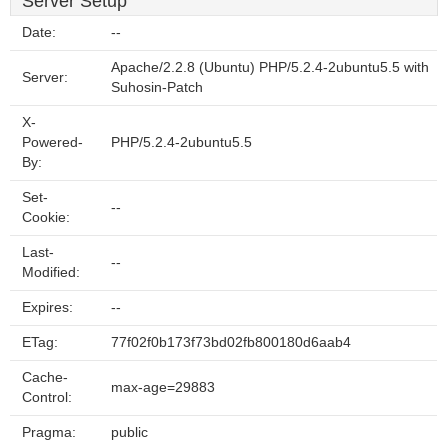
Server Setup
Date:
--
Apache/2.2.8 (Ubuntu) PHP/5.2.4-2ubuntu5.5 with
Server:
Suhosin-Patch
X-
Powered-
PHP/5.2.4-2ubuntu5.5
By:
Set-
--
Cookie:
Last-
--
Modified:
Expires:
--
ETag:
77f02f0b173f73bd02fb800180d6aab4
Cache-
max-age=29883
Control:
Pragma:
public