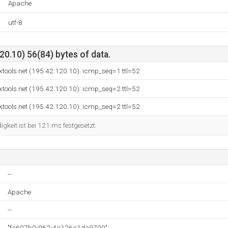
Apache
utf-8
0.10) 56(84) bytes of data.
tools.net (195.42.120.10): icmp_seq=1 ttl=52
tools.net (195.42.120.10): icmp_seq=2 ttl=52
tools.net (195.42.120.10): icmp_seq=2 ttl=52
keit ist bei 121 ms festgesetzt.
--
Apache
--
"fa607b0-962-4a126c1da9700"