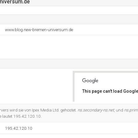
niversum.de
www.blog.new-bremen-universum.de
This page can't load Google
Do you own this website?
vers wird sie von Ipex Media Ltd. gehostet.
ns.secondary-ns.net
, und
ns.prim
e lautet 195.42.120.10.
195.42.120.10