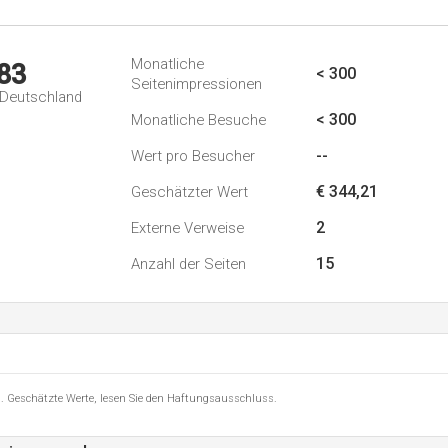
Monatliche
83
< 300
Seitenimpressionen
n Deutschland
< 300
Monatliche Besuche
--
Wert pro Besucher
€ 344,21
Geschätzter Wert
2
Externe Verweise
15
Anzahl der Seiten
8 . Geschätzte Werte, lesen Sie den Haftungsausschluss.