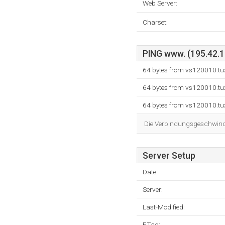
Web Server:
Charset:
PING www. (195.42.12
64 bytes from vs120010.tux
64 bytes from vs120010.tux
64 bytes from vs120010.tux
Die Verbindungsgeschwindig
Server Setup
Date:
Server:
Last-Modified:
ETag: