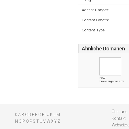
Accept-Ranges:
Content-Length:
Content-Type:
Ähnliche Domänen
new-
browsergames.de
Über uns
0
A
B
C
D
E
F
G
H
I
J
K
L
M
Kontakt
N
O
P
Q
R
S
T
U
V
W
X
Y
Z
Webseite 