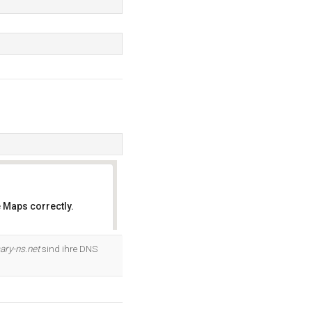
 Maps correctly.
OK
ary-ns.net
sind ihre DNS