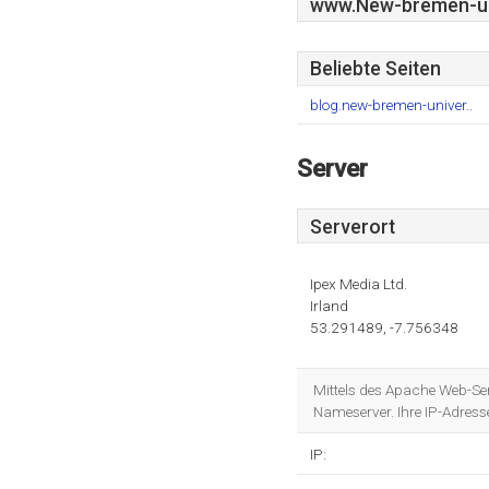
www.New-bremen-u
Beliebte Seiten
blog.new-bremen-univer..
Server
Serverort
Ipex Media Ltd.
Irland
53.291489, -7.756348
Mittels des Apache Web-Ser
Nameserver. Ihre IP-Adress
IP: