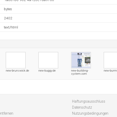
bytes
2402
text/html
new-brunswick.de
new-buggy.de
new-building-
new-burmi
system.com
Haftungsausschluss
Datenschutz
entfernen
Nutzungsbedingungen