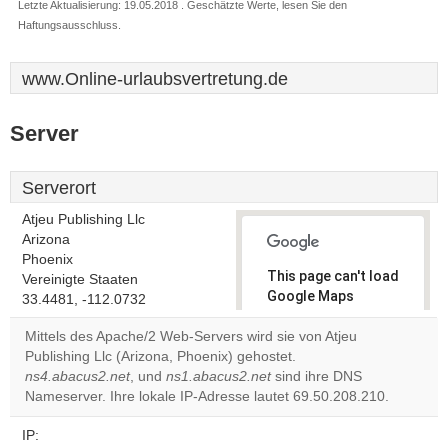
Letzte Aktualisierung: 19.05.2018 . Geschätzte Werte, lesen Sie den
Haftungsausschluss.
www.Online-urlaubsvertretung.de
Server
Serverort
Atjeu Publishing Llc
Arizona
Phoenix
This page can't load
Vereinigte Staaten
Google Maps
33.4481, -112.0732
correctly.
Mittels des Apache/2 Web-Servers wird sie von Atjeu
Publishing Llc (Arizona, Phoenix) gehostet.
Do you
OK
ns4.abacus2.net
, und
ns1.abacus2.net
sind ihre DNS
own this
website?
Nameserver. Ihre lokale IP-Adresse lautet 69.50.208.210.
IP: