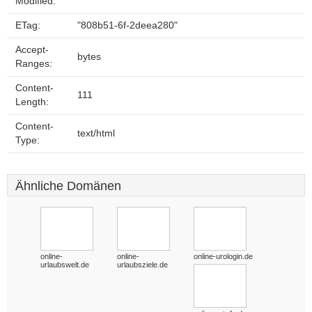
Modified:
ETag:
"808b51-6f-2deea280"
Accept-
bytes
Ranges:
Content-
111
Length:
Content-
text/html
Type:
Ähnliche Domänen
online-
online-
online-urologin.de
urlaubswelt.de
urlaubsziele.de