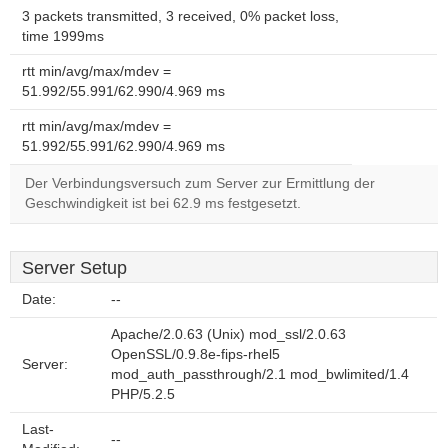
3 packets transmitted, 3 received, 0% packet loss,
time 1999ms
rtt min/avg/max/mdev =
51.992/55.991/62.990/4.969 ms
rtt min/avg/max/mdev =
51.992/55.991/62.990/4.969 ms
Der Verbindungsversuch zum Server zur Ermittlung der
Geschwindigkeit ist bei 62.9 ms festgesetzt.
Server Setup
Date:
--
Apache/2.0.63 (Unix) mod_ssl/2.0.63
OpenSSL/0.9.8e-fips-rhel5
Server:
mod_auth_passthrough/2.1 mod_bwlimited/1.4
PHP/5.2.5
Last-
--