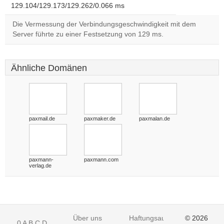
129.104/129.173/129.262/0.066 ms
Die Vermessung der Verbindungsgeschwindigkeit mit dem
Server führte zu einer Festsetzung von 129 ms.
Ähnliche Domänen
paxmail.de
paxmaker.de
paxmalan.de
paxmann-
paxmann.com
verlag.de
Über uns
Haftungsausschluss
© 2026
0
A
B
C
D