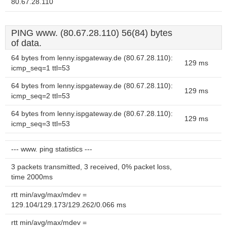
80.67.28.110
PING www. (80.67.28.110) 56(84) bytes
of data.
64 bytes from lenny.ispgateway.de (80.67.28.110):
129 ms
icmp_seq=1 ttl=53
64 bytes from lenny.ispgateway.de (80.67.28.110):
129 ms
icmp_seq=2 ttl=53
64 bytes from lenny.ispgateway.de (80.67.28.110):
129 ms
icmp_seq=3 ttl=53
--- www. ping statistics ---
3 packets transmitted, 3 received, 0% packet loss,
time 2000ms
rtt min/avg/max/mdev =
129.104/129.173/129.262/0.066 ms
rtt min/avg/max/mdev =