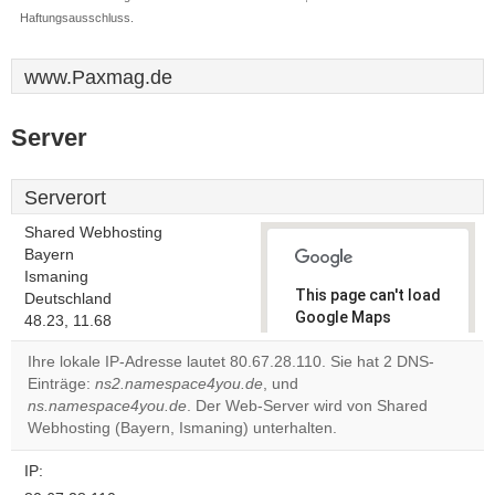
Haftungsausschluss.
www.Paxmag.de
Server
Serverort
Shared Webhosting
Bayern
Ismaning
This page can't load
Deutschland
Google Maps
48.23, 11.68
correctly.
Ihre lokale IP-Adresse lautet 80.67.28.110. Sie hat 2 DNS-
Einträge:
ns2.namespace4you.de
, und
Do you
OK
ns.namespace4you.de
. Der Web-Server wird von Shared
own this
website?
Webhosting (Bayern, Ismaning) unterhalten.
IP: