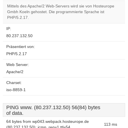
correctly.
Mittels des Apache/2 Web-Servers wird sie von Hosteurope
Gmbh Koeln gehostet. Die programmierte Sprache ist
Do you
OK
PHP/5.2.17.
own this
website?
IP:
80.237.132.50
Präsentiert von:
PHP/5.2.17
Web Server:
Apache/2
Charset:
iso-8859-1
PING www. (80.237.132.50) 56(84) bytes
of data.
64 bytes from wp043.webpack.hosteurope.de
113 ms
(80.237.132.50): icmp_req=1 ttl=54