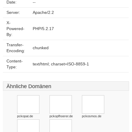
Date:
--
Server:
Apache/2.2
X-
Powered-
PHP/5.2.17
By:
Transfer-
chunked
Encoding:
Content-
text/html; charset=ISO-8859-1
Type:
Ähnliche Domänen
pckopat.de
pckopfhoerer.de
pckosmos.de