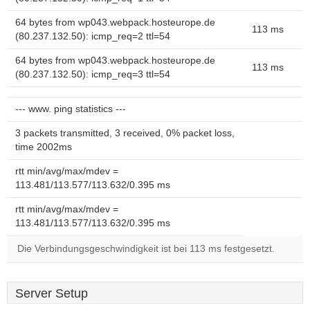
64 bytes from wp043.webpack.hosteurope.de
113 ms
(80.237.132.50): icmp_req=2 ttl=54
64 bytes from wp043.webpack.hosteurope.de
113 ms
(80.237.132.50): icmp_req=3 ttl=54
--- www. ping statistics ---
3 packets transmitted, 3 received, 0% packet loss,
time 2002ms
rtt min/avg/max/mdev =
113.481/113.577/113.632/0.395 ms
rtt min/avg/max/mdev =
113.481/113.577/113.632/0.395 ms
Die Verbindungsgeschwindigkeit ist bei 113 ms festgesetzt.
Server Setup