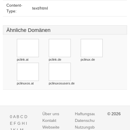
Content-
text/html
Type:
Ähnliche Domänen
pclink.at
pclink.de
pclinux.de
pclinuxos.at
pclinuxosusers.de
Über uns
Haftungsausschluss
© 2026
0
A
B
C
D
Kontakt
Datenschutz
E
F
G
H
I
Webseite
Nutzungsbedingungen