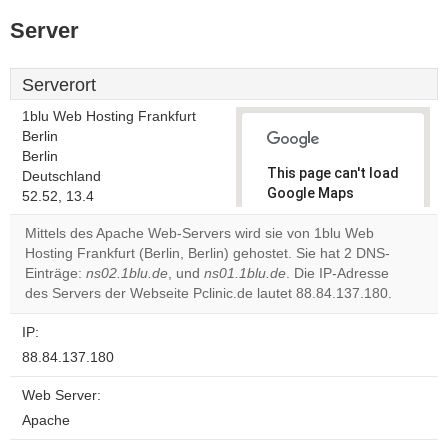
Server
Serverort
1blu Web Hosting Frankfurt
Berlin
Berlin
This page can't load
Deutschland
Google Maps
52.52, 13.4
correctly.
Mittels des Apache Web-Servers wird sie von 1blu Web
Hosting Frankfurt (Berlin, Berlin) gehostet. Sie hat 2 DNS-
Do you
OK
Einträge:
ns02.1blu.de
, und
ns01.1blu.de
own this
. Die IP-Adresse
website?
des Servers der Webseite Pclinic.de lautet 88.84.137.180.
IP:
88.84.137.180
Web Server:
Apache