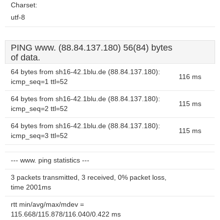
Charset:
utf-8
PING www. (88.84.137.180) 56(84) bytes
of data.
64 bytes from sh16-42.1blu.de (88.84.137.180):
116 ms
icmp_seq=1 ttl=52
64 bytes from sh16-42.1blu.de (88.84.137.180):
115 ms
icmp_seq=2 ttl=52
64 bytes from sh16-42.1blu.de (88.84.137.180):
115 ms
icmp_seq=3 ttl=52
--- www. ping statistics ---
3 packets transmitted, 3 received, 0% packet loss,
time 2001ms
rtt min/avg/max/mdev =
115.668/115.878/116.040/0.422 ms