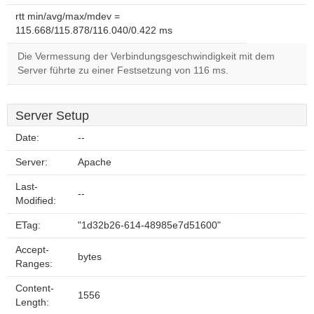
rtt min/avg/max/mdev =
115.668/115.878/116.040/0.422 ms
Die Vermessung der Verbindungsgeschwindigkeit mit dem
Server führte zu einer Festsetzung von 116 ms.
Server Setup
Date:
--
Server:
Apache
Last-
--
Modified:
ETag:
"1d32b26-614-48985e7d51600"
Accept-
bytes
Ranges:
Content-
1556
Length: