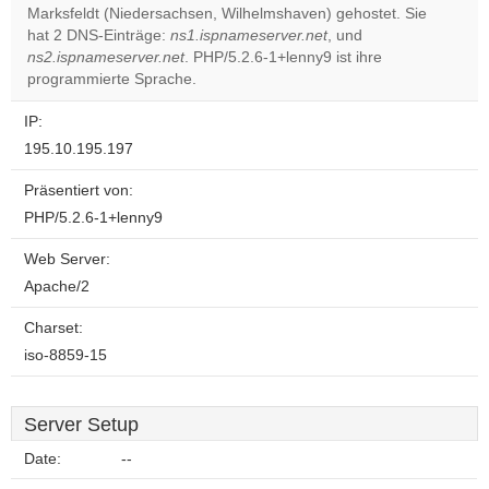
Marksfeldt (Niedersachsen, Wilhelmshaven) gehostet. Sie
Do you
OK
hat 2 DNS-Einträge:
ns1.ispnameserver.net
own this
, und
website?
ns2.ispnameserver.net
. PHP/5.2.6-1+lenny9 ist ihre
programmierte Sprache.
IP:
195.10.195.197
Präsentiert von:
PHP/5.2.6-1+lenny9
Web Server:
Apache/2
Charset:
iso-8859-15
Server Setup
Date:
--