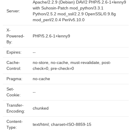
Apache/2.2.9 (Debian) DAV/2 PHP/5.2.6-1+lenny9
with Suhosin-Patch mod_python/3.3.1
Server:
Python/2.5.2 mod_ssl/2.2.9 OpenSSL/0.9.8g
mod_perl/2.0.4 Perl/v5.10.0
X-
Powered-
PHP/5.2.6-1+lenny9
By:
Expires:
--
Cache-
no-store, no-cache, must-revalidate, post-
Control:
check=0, pre-check=0
Pragma:
no-cache
Set-
--
Cookie:
Transfer-
chunked
Encoding:
Content-
text/html; charset=ISO-8859-15
Type: