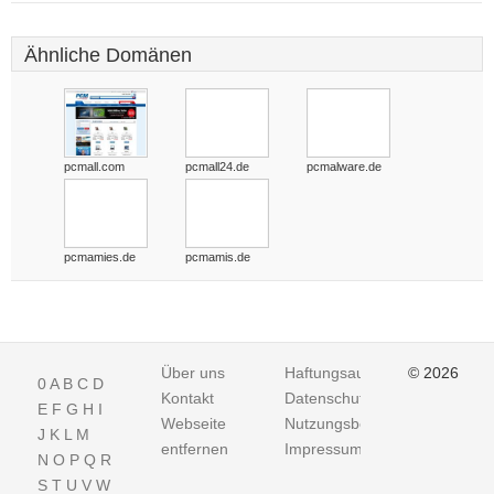
Ähnliche Domänen
pcmall.com
pcmall24.de
pcmalware.de
pcmamies.de
pcmamis.de
Über uns
Haftungsausschluss
© 2026
0
A
B
C
D
Kontakt
Datenschutz
E
F
G
H
I
Webseite
Nutzungsbedingungen
J
K
L
M
entfernen
Impressum
N
O
P
Q
R
S
T
U
V
W