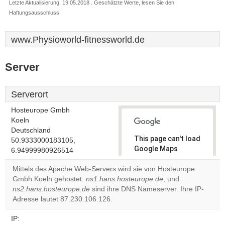
Letzte Aktualisierung: 19.05.2018 . Geschätzte Werte, lesen Sie den
Haftungsausschluss.
www.Physioworld-fitnessworld.de
Server
Serverort
Hosteurope Gmbh
Koeln
Deutschland
This page can't load
50.9333000183105,
Google Maps
6.94999980926514
correctly.
Mittels des Apache Web-Servers wird sie von Hosteurope
Gmbh Koeln gehostet.
ns1.hans.hosteurope.de
, und
Do you
OK
ns2.hans.hosteurope.de
sind ihre DNS Nameserver. Ihre IP-
own this
website?
Adresse lautet 87.230.106.126.
IP: