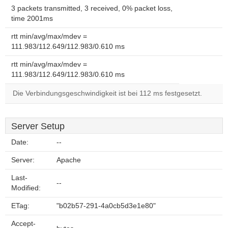
3 packets transmitted, 3 received, 0% packet loss,
time 2001ms
rtt min/avg/max/mdev =
111.983/112.649/112.983/0.610 ms
rtt min/avg/max/mdev =
111.983/112.649/112.983/0.610 ms
Die Verbindungsgeschwindigkeit ist bei 112 ms festgesetzt.
Server Setup
Date:
--
Server:
Apache
Last-
--
Modified:
ETag:
"b02b57-291-4a0cb5d3e1e80"
Accept-