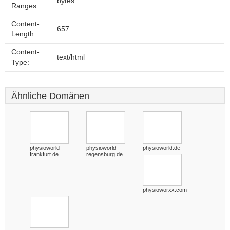
bytes
Ranges:
Content-
657
Length:
Content-
text/html
Type:
Ähnliche Domänen
physioworld-
physioworld-
physioworld.de
frankfurt.de
regensburg.de
physioworxx.com