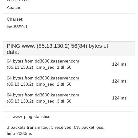
Apache
Charset:
iso-8859-1
PING www. (85.13.130.2) 56(84) bytes of
data.
64 bytes from dd3600.kasserver.com
124 ms
(85.13.130.2): icmp_seq=1 ttl=50
64 bytes from dd3600.kasserver.com
124 ms
(85.13.130.2): icmp_seq=2 ttl=50
64 bytes from dd3600.kasserver.com
124 ms
(85.13.130.2): icmp_seq=3 ttl=50
--- www. ping statistics ---
3 packets transmitted, 3 received, 0% packet loss,
time 2000ms