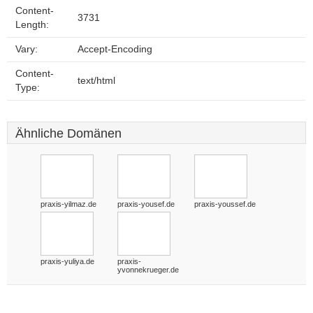
Content-
3731
Length:
Vary:
Accept-Encoding
Content-
text/html
Type:
Ähnliche Domänen
praxis-yilmaz.de
praxis-yousef.de
praxis-youssef.de
praxis-yuliya.de
praxis-
yvonnekrueger.de