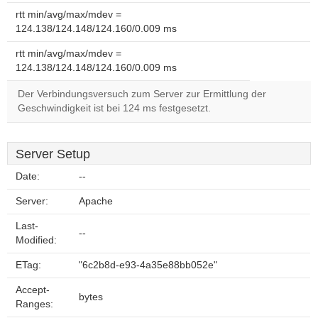
rtt min/avg/max/mdev =
124.138/124.148/124.160/0.009 ms
rtt min/avg/max/mdev =
124.138/124.148/124.160/0.009 ms
Der Verbindungsversuch zum Server zur Ermittlung der
Geschwindigkeit ist bei 124 ms festgesetzt.
Server Setup
Date:
--
Server:
Apache
Last-
--
Modified:
ETag:
"6c2b8d-e93-4a35e88bb052e"
Accept-
bytes
Ranges: