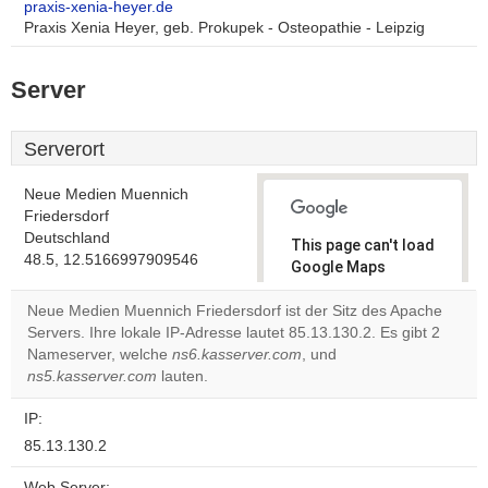
praxis-xenia-heyer.de
Praxis Xenia Heyer, geb. Prokupek - Osteopathie - Leipzig
Server
Serverort
Neue Medien Muennich
Friedersdorf
Deutschland
This page can't load
48.5, 12.5166997909546
Google Maps
correctly.
Neue Medien Muennich Friedersdorf ist der Sitz des Apache
Servers. Ihre lokale IP-Adresse lautet 85.13.130.2. Es gibt 2
Do you
OK
Nameserver, welche
ns6.kasserver.com
, und
own this
website?
ns5.kasserver.com
lauten.
IP:
85.13.130.2
Web Server: