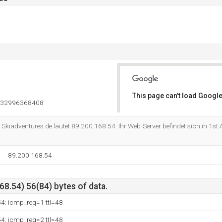
This page can't load Google
832996368408
Do you own this website?
e Skiadventures.de lautet 89.200.168.54. Ihr Web-Server befindet sich in 1s
89.200.168.54
8.54) 56(84) bytes of data.
54: icmp_req=1 ttl=48
54: icmp_req=2 ttl=48