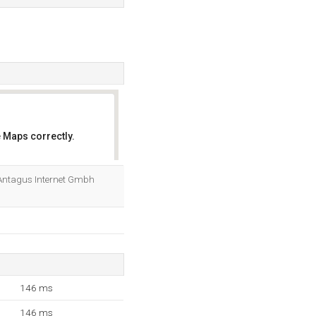
 Maps correctly.
OK
t Antagus Internet Gmbh
146 ms
146 ms