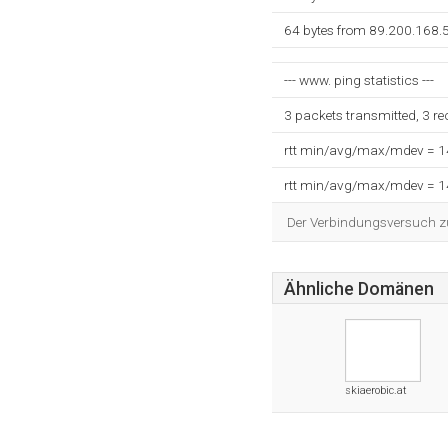
64 bytes from 89.200.168.
--- www. ping statistics ---
3 packets transmitted, 3 r
rtt min/avg/max/mdev = 
rtt min/avg/max/mdev = 
Der Verbindungsversuch zum
Ähnliche Domänen
skiaerobic.at