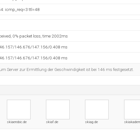
54: icmp_req=3 ttl=48
eceived, 0% packet loss, time 2002ms
146.157/146.676/147.156/0.408 ms
146.157/146.676/147.156/0.408 ms
 Server zur Ermittlung der Geschwindigkeit ist bei 146 ms festgesetzt.
skiaerobic.de
skiaf.de
skiag.de
skiakadem