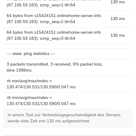
130 ms
(87.106.59.183): icmp_seq=1 ttl=54
64 bytes from s15424151.onlinehome-server.info
130 ms
(87.106.59.183): icmp_seq=2 ttl=54
64 bytes from s15424151.onlinehome-server.info
130 ms
(87.106.59.183): icmp_seq=3 ttl=54
--- www. ping statistics ---
3 packets transmitted, 3 received, 0% packet loss,
time 1998ms
rtt min/avg/max/mdev =
130.474/130.531/130.590/0.047 ms
rtt min/avg/max/mdev =
130.474/130.531/130.590/0.047 ms
In einem Test zur Verbindungsgeschwindigkeit des Servers
wurde eine Zeit von 130 ms aufgezeichnet.