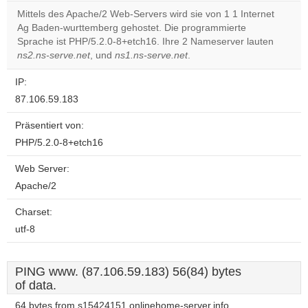
correctly.
Mittels des Apache/2 Web-Servers wird sie von 1 1 Internet
Ag Baden-wurttemberg gehostet. Die programmierte
Do you
OK
Sprache ist PHP/5.2.0-8+etch16. Ihre 2 Nameserver lauten
own this
website?
ns2.ns-serve.net
, und
ns1.ns-serve.net
.
IP:
87.106.59.183
Präsentiert von:
PHP/5.2.0-8+etch16
Web Server:
Apache/2
Charset:
utf-8
PING www. (87.106.59.183) 56(84) bytes
of data.
64 bytes from s15424151.onlinehome-server.info