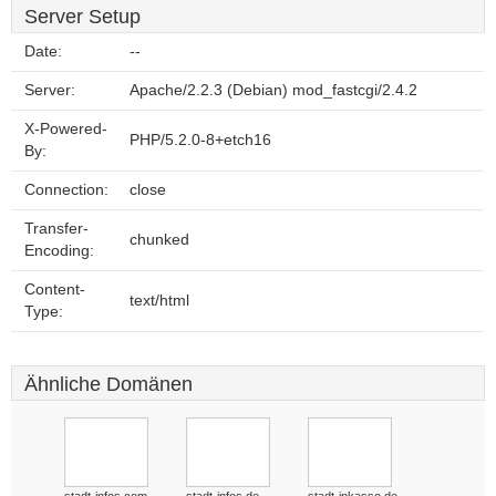
Server Setup
Date:
--
Server:
Apache/2.2.3 (Debian) mod_fastcgi/2.4.2
X-Powered-
PHP/5.2.0-8+etch16
By:
Connection:
close
Transfer-
chunked
Encoding:
Content-
text/html
Type:
Ähnliche Domänen