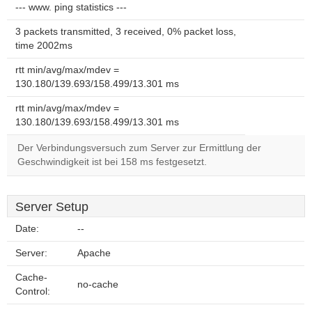
--- www. ping statistics ---
3 packets transmitted, 3 received, 0% packet loss,
time 2002ms
rtt min/avg/max/mdev =
130.180/139.693/158.499/13.301 ms
rtt min/avg/max/mdev =
130.180/139.693/158.499/13.301 ms
Der Verbindungsversuch zum Server zur Ermittlung der
Geschwindigkeit ist bei 158 ms festgesetzt.
Server Setup
Date:
--
Server:
Apache
Cache-
no-cache
Control: