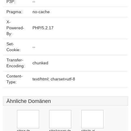
P3P:
--
Pragma:
no-cache
X-
Powered-
PHP/5.2.17
By:
Set-
--
Cookie:
Transfer-
chunked
Encoding:
Content-
text/html; charset=utf-8
Type:
Ähnliche Domänen
stipse.de
stipshausen.de
stipsits.at