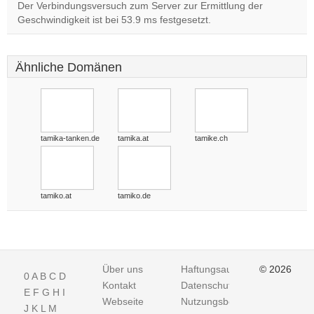
Der Verbindungsversuch zum Server zur Ermittlung der
Geschwindigkeit ist bei 53.9 ms festgesetzt.
Ähnliche Domänen
tamika-tanken.de
tamika.at
tamike.ch
tamiko.at
tamiko.de
Über uns
Haftungsausschluss
© 2026
0
A
B
C
D
Kontakt
Datenschutz
E
F
G
H
I
Webseite
Nutzungsbedingungen
J
K
L
M