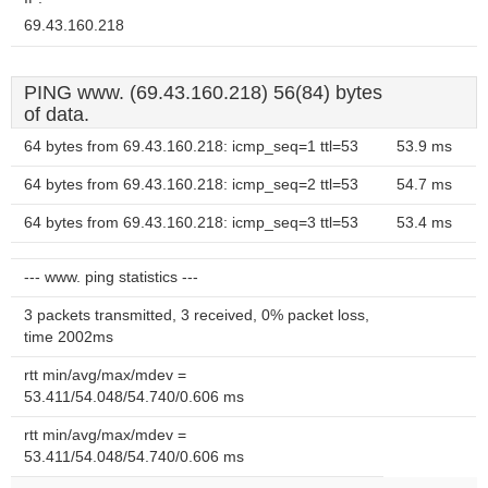
69.43.160.218
PING www. (69.43.160.218) 56(84) bytes
of data.
64 bytes from 69.43.160.218: icmp_seq=1 ttl=53
53.9 ms
64 bytes from 69.43.160.218: icmp_seq=2 ttl=53
54.7 ms
64 bytes from 69.43.160.218: icmp_seq=3 ttl=53
53.4 ms
--- www. ping statistics ---
3 packets transmitted, 3 received, 0% packet loss,
time 2002ms
rtt min/avg/max/mdev =
53.411/54.048/54.740/0.606 ms
rtt min/avg/max/mdev =
53.411/54.048/54.740/0.606 ms