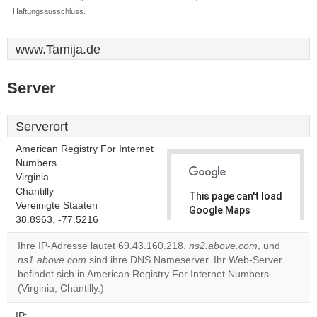
Haftungsausschluss.
www.Tamija.de
Server
Serverort
American Registry For Internet
Numbers
Virginia
Chantilly
This page can't load
Vereinigte Staaten
Google Maps
38.8963, -77.5216
correctly.
Ihre IP-Adresse lautet 69.43.160.218.
ns2.above.com
, und
Do you
ns1.above.com
sind ihre DNS Nameserver. Ihr Web-Server
OK
own this
befindet sich in American Registry For Internet Numbers
website?
(Virginia, Chantilly.)
IP: