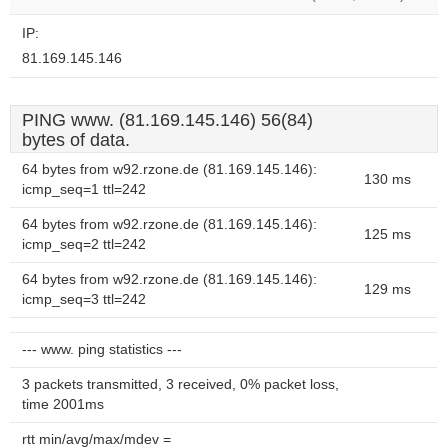
IP:
81.169.145.146
PING www. (81.169.145.146) 56(84)
bytes of data.
64 bytes from w92.rzone.de (81.169.145.146):
130 ms
icmp_seq=1 ttl=242
64 bytes from w92.rzone.de (81.169.145.146):
125 ms
icmp_seq=2 ttl=242
64 bytes from w92.rzone.de (81.169.145.146):
129 ms
icmp_seq=3 ttl=242
--- www. ping statistics ---
3 packets transmitted, 3 received, 0% packet loss,
time 2001ms
rtt min/avg/max/mdev =