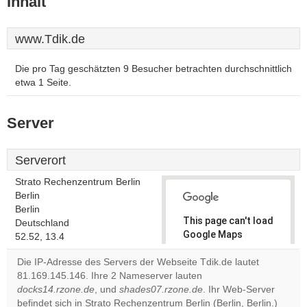
Inhalt
www.Tdik.de
Die pro Tag geschätzten 9 Besucher betrachten durchschnittlich
etwa 1 Seite.
Server
Serverort
Strato Rechenzentrum Berlin
Berlin
Berlin
This page can't load
Deutschland
Google Maps
52.52, 13.4
correctly.
Die IP-Adresse des Servers der Webseite Tdik.de lautet
81.169.145.146. Ihre 2 Nameserver lauten
Do you
OK
docks14.rzone.de
, und
shades07.rzone.de
own this
. Ihr Web-Server
website?
befindet sich in Strato Rechenzentrum Berlin (Berlin, Berlin.)