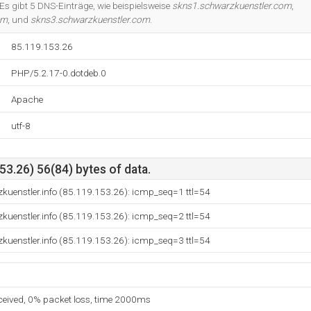
Es gibt 5 DNS-Einträge, wie beispielsweise
skns1.schwarzkuenstler.com
,
om
, und
skns3.schwarzkuenstler.com
.
85.119.153.26
PHP/5.2.17-0.dotdeb.0
Apache
utf-8
3.26) 56(84) bytes of data.
kuenstler.info (85.119.153.26): icmp_seq=1 ttl=54
kuenstler.info (85.119.153.26): icmp_seq=2 ttl=54
kuenstler.info (85.119.153.26): icmp_seq=3 ttl=54
eceived, 0% packet loss, time 2000ms