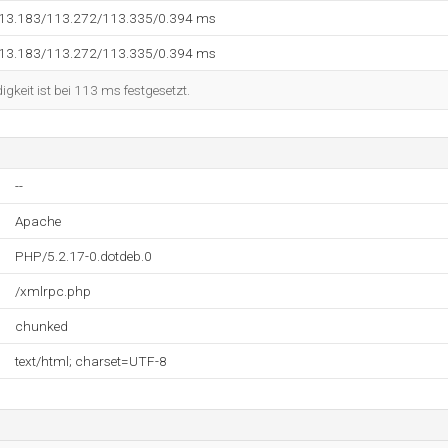
113.183/113.272/113.335/0.394 ms
113.183/113.272/113.335/0.394 ms
keit ist bei 113 ms festgesetzt.
--
Apache
PHP/5.2.17-0.dotdeb.0
/xmlrpc.php
chunked
text/html; charset=UTF-8