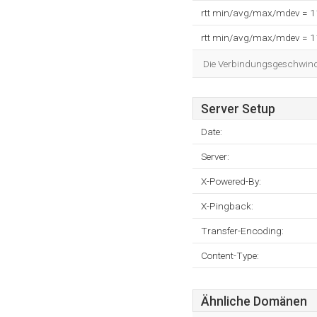
rtt min/avg/max/mdev = 
rtt min/avg/max/mdev = 
Die Verbindungsgeschwindig
Server Setup
Date:
Server:
X-Powered-By:
X-Pingback:
Transfer-Encoding:
Content-Type:
Ähnliche Domänen