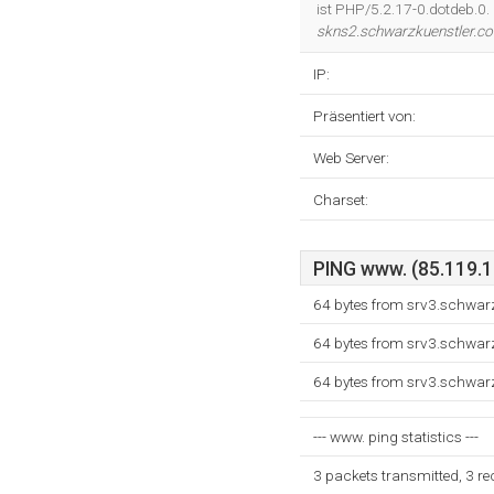
ist PHP/5.2.17-0.dotdeb.0. 
skns2.schwarzkuenstler.c
IP:
Präsentiert von:
Web Server:
Charset:
PING www. (85.119.15
64 bytes from srv3.schwarz
64 bytes from srv3.schwarz
64 bytes from srv3.schwarz
--- www. ping statistics ---
3 packets transmitted, 3 r