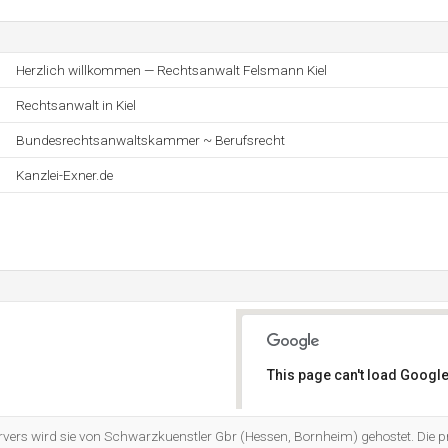
Herzlich willkommen — Rechtsanwalt Felsmann Kiel
Rechtsanwalt in Kiel
Bundesrechtsanwaltskammer ~ Berufsrecht
Kanzlei-Exner.de
This page can't load Google
Do you own this website?
rvers wird sie von Schwarzkuenstler Gbr (Hessen, Bornheim) gehostet. Die