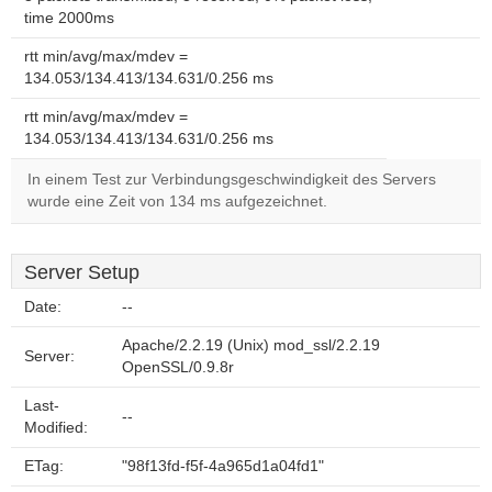
time 2000ms
rtt min/avg/max/mdev =
134.053/134.413/134.631/0.256 ms
rtt min/avg/max/mdev =
134.053/134.413/134.631/0.256 ms
In einem Test zur Verbindungsgeschwindigkeit des Servers
wurde eine Zeit von 134 ms aufgezeichnet.
Server Setup
Date:
--
Apache/2.2.19 (Unix) mod_ssl/2.2.19
Server:
OpenSSL/0.9.8r
Last-
--
Modified:
ETag:
"98f13fd-f5f-4a965d1a04fd1"