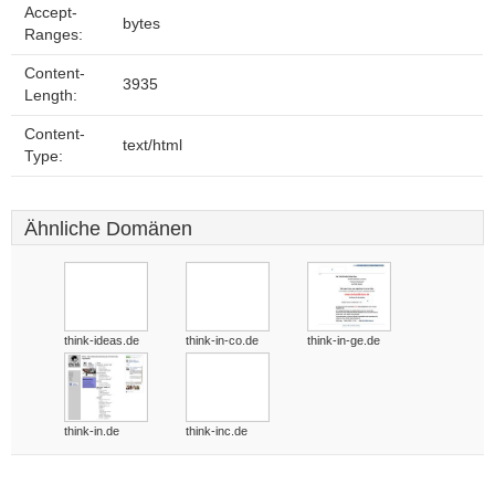
Accept-
bytes
Ranges:
Content-
3935
Length:
Content-
text/html
Type:
Ähnliche Domänen
think-ideas.de
think-in-co.de
think-in-ge.de
think-in.de
think-inc.de