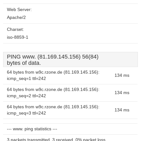
Web Server:
Apache/2
Charset:
iso-8859-1
PING www. (81.169.145.156) 56(84)
bytes of data.
64 bytes from w9c.rzone.de (81.169.145.156):
134 ms
icmp_seq=1 ttl=242
64 bytes from w9c.rzone.de (81.169.145.156):
134 ms
icmp_seq=2 ttl=242
64 bytes from w9c.rzone.de (81.169.145.156):
134 ms
icmp_seq=3 ttl=242
--- www. ping statistics ---
3 packets transmitted, 3 received, 0% packet loss,