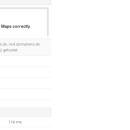
 Maps correctly.
OK
s.de
,
ns4.domainers.de
,
) gehostet.
116 ms