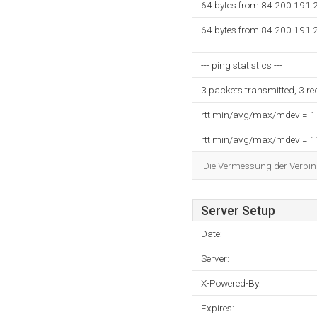
64 bytes from 84.200.191.
64 bytes from 84.200.191.
--- ping statistics ---
3 packets transmitted, 3 r
rtt min/avg/max/mdev = 
rtt min/avg/max/mdev = 
Die Vermessung der Verbin
Server Setup
Date:
Server:
X-Powered-By:
Expires: