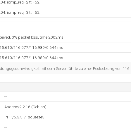
204: icmp_req=2 ttl=52
204: icmp_req=3 ttl=52
eceived, 0% packet loss, time 2002ms
115.610/116.077/116.989/0.644 ms
115.610/116.077/116.989/0.644 ms
dungsgeschwindigkeit mit dem Server führte zu einer Festsetzung von 116
--
Apache/2.2.16 (Debian)
PHP/5.3.3-7+squeeze3
--