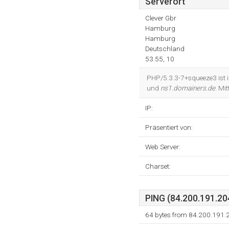
Serverort
Clever Gbr
Hamburg
Hamburg
Deutschland
53.55, 10
PHP/5.3.3-7+squeeze3 ist i
und
ns1.domainers.de
. Mi
IP:
Präsentiert von:
Web Server:
Charset:
PING (84.200.191.204
64 bytes from 84.200.191.