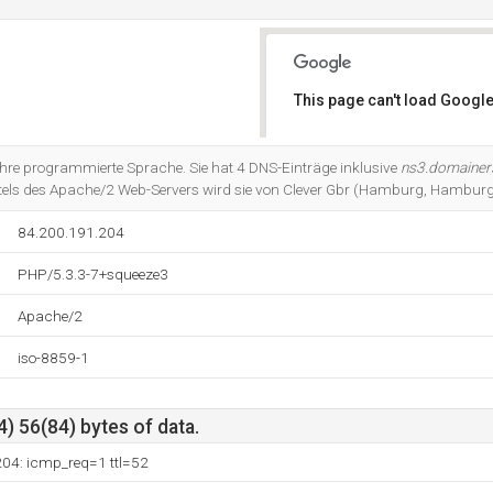
This page can't load Google
Do you own this website?
hre programmierte Sprache. Sie hat 4 DNS-Einträge inklusive
ns3.domainer
ttels des Apache/2 Web-Servers wird sie von Clever Gbr (Hamburg, Hamburg
84.200.191.204
PHP/5.3.3-7+squeeze3
Apache/2
iso-8859-1
) 56(84) bytes of data.
204: icmp_req=1 ttl=52