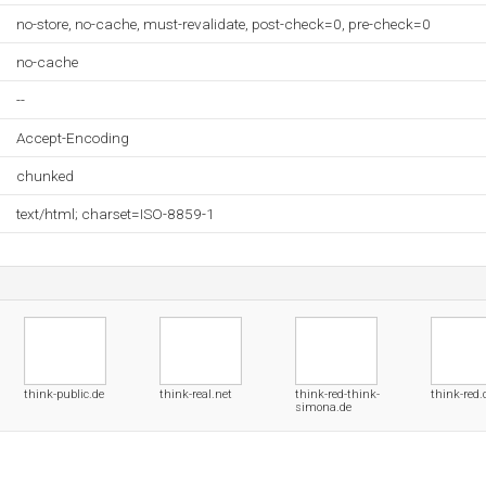
no-store, no-cache, must-revalidate, post-check=0, pre-check=0
no-cache
--
Accept-Encoding
chunked
text/html; charset=ISO-8859-1
think-public.de
think-real.net
think-red-think-
think-red.
simona.de