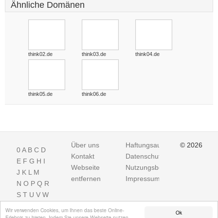
Ähnliche Domänen
think02.de
think03.de
think04.de
think05.de
think06.de
Über uns
Haftungsausschluss
© 2026
0
A
B
C
D
Kontakt
Datenschutz
E
F
G
H
I
Webseite
Nutzungsbedingungen
J
K
L
M
entfernen
Impressum
N
O
P
Q
R
S
T
U
V
W
X
Y
Z
Wir verwenden Cookies, um Ihnen das beste Online-
Ok
Erlebnis zu bieten. Indem Sie unsere Webseite nutzen,