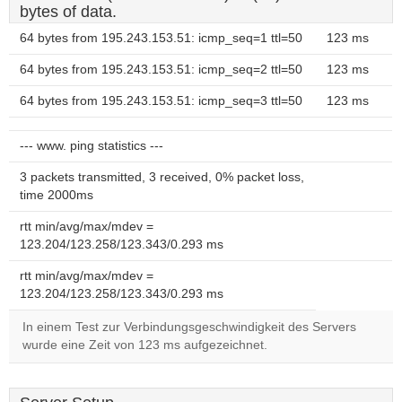
bytes of data.
64 bytes from 195.243.153.51: icmp_seq=1 ttl=50
123 ms
64 bytes from 195.243.153.51: icmp_seq=2 ttl=50
123 ms
64 bytes from 195.243.153.51: icmp_seq=3 ttl=50
123 ms
--- www. ping statistics ---
3 packets transmitted, 3 received, 0% packet loss,
time 2000ms
rtt min/avg/max/mdev =
123.204/123.258/123.343/0.293 ms
rtt min/avg/max/mdev =
123.204/123.258/123.343/0.293 ms
In einem Test zur Verbindungsgeschwindigkeit des Servers
wurde eine Zeit von 123 ms aufgezeichnet.