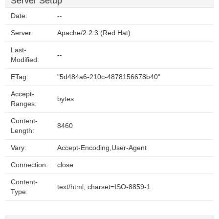
Server Setup
Date:
--
Server:
Apache/2.2.3 (Red Hat)
Last-
--
Modified:
ETag:
"5d484a6-210c-4878156678b40"
Accept-
bytes
Ranges:
Content-
8460
Length:
Vary:
Accept-Encoding,User-Agent
Connection:
close
Content-
text/html; charset=ISO-8859-1
Type: