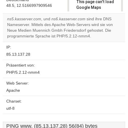
This page can't load
48.5, 12.5166997909546
Google Maps
correctly.
ns5.kasserver.com
, und
ns6.kasserver.com
sind ihre DNS
Nameserver. Mittels des Apache Web-Servers wird sie von
Do you
OK
Neue Medien Muennich Gmbh Friedersdorf gehostet. Die
own this
website?
programmierte Sprache ist PHP/5.2.12-nmm4.
IP:
85.13.137.28
Präsentiert von:
PHP/5.2.12-nmm4
Web Server:
Apache
Charset:
utf-8
PING www. (85.13.137.28) 56(84) bytes