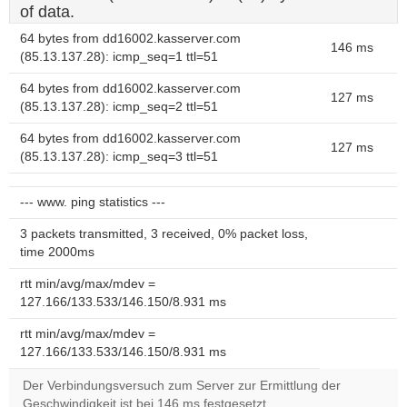
of data.
64 bytes from dd16002.kasserver.com
146 ms
(85.13.137.28): icmp_seq=1 ttl=51
64 bytes from dd16002.kasserver.com
127 ms
(85.13.137.28): icmp_seq=2 ttl=51
64 bytes from dd16002.kasserver.com
127 ms
(85.13.137.28): icmp_seq=3 ttl=51
--- www. ping statistics ---
3 packets transmitted, 3 received, 0% packet loss,
time 2000ms
rtt min/avg/max/mdev =
127.166/133.533/146.150/8.931 ms
rtt min/avg/max/mdev =
127.166/133.533/146.150/8.931 ms
Der Verbindungsversuch zum Server zur Ermittlung der
Geschwindigkeit ist bei 146 ms festgesetzt.