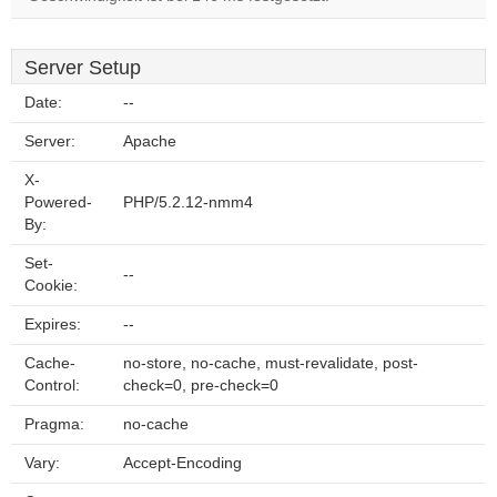
Server Setup
Date:
--
Server:
Apache
X-
Powered-
PHP/5.2.12-nmm4
By:
Set-
--
Cookie:
Expires:
--
Cache-
no-store, no-cache, must-revalidate, post-
Control:
check=0, pre-check=0
Pragma:
no-cache
Vary:
Accept-Encoding