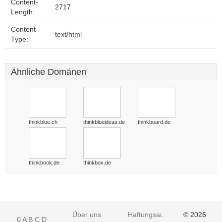
Content-
2717
Length:
Content-
text/html
Type:
Ähnliche Domänen
thinkblue.ch
thinkblueideas.de
thinkboard.de
thinkbook.de
thinkbox.de
Über uns
Haftungsausschluss
© 2026
0
A
B
C
D