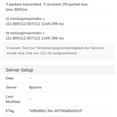
3 packets transmitted, 3 received, 0% packet loss,
time 2003ms
rtt min/avg/max/mdev =
111.880/112.007/112.114/0.398 ms
rtt min/avg/max/mdev =
111.880/112.007/112.114/0.398 ms
In einem Test zur Verbindungsgeschwindigkeit des Servers
wurde eine Zeit von 112 ms aufgezeichnet.
Server Setup
Date:
--
Server:
Apache
Last-
--
Modified:
ETag:
"b8fbd8b2-36c-40768a8b0e0c0"