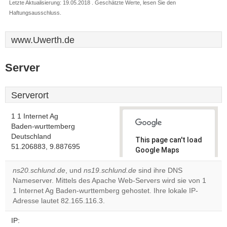
Letzte Aktualisierung: 19.05.2018 . Geschätzte Werte, lesen Sie den
Haftungsausschluss.
www.Uwerth.de
Server
Serverort
1 1 Internet Ag
Baden-wurttemberg
Deutschland
This page can't load
51.206883, 9.887695
Google Maps
correctly.
ns20.schlund.de
, und
ns19.schlund.de
sind ihre DNS
Nameserver. Mittels des Apache Web-Servers wird sie von 1
Do you
OK
1 Internet Ag Baden-wurttemberg gehostet. Ihre lokale IP-
own this
website?
Adresse lautet 82.165.116.3.
IP: