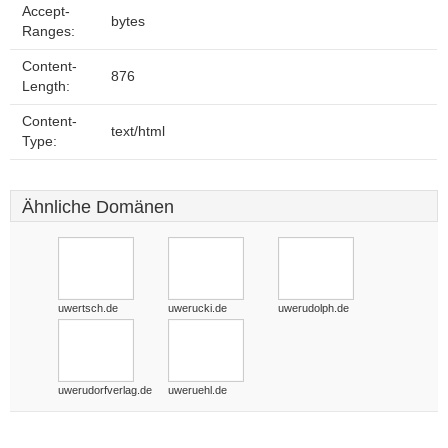
Accept-
bytes
Ranges:
Content-
876
Length:
Content-
text/html
Type:
Ähnliche Domänen
uwertsch.de
uwerucki.de
uwerudolph.de
uwerudorfverlag.de
uweruehl.de