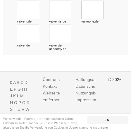
valvent.de
valventis.de
valveone.de
valver.de
valverde-
academy.ch
Über uns
Haftungsausschluss
© 2026
0
A
B
C
D
Kontakt
Datenschutz
E
F
G
H
I
Webseite
Nutzungsbedingungen
J
K
L
M
entfernen
Impressum
N
O
P
Q
R
S
T
U
V
W
X
Y
Z
Wir verwenden Cookies, um Ihnen das beste Online-
Ok
Erlebnis zu bieten. Indem Sie unsere Webseite nutzen,
akzeptieren Sie die Verwendung von Cookies in Übereinstimmung mit unserer