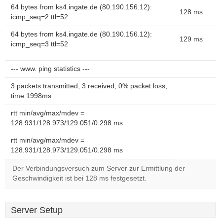
64 bytes from ks4.ingate.de (80.190.156.12):
128 ms
icmp_seq=2 ttl=52
64 bytes from ks4.ingate.de (80.190.156.12):
129 ms
icmp_seq=3 ttl=52
--- www. ping statistics ---
3 packets transmitted, 3 received, 0% packet loss,
time 1998ms
rtt min/avg/max/mdev =
128.931/128.973/129.051/0.298 ms
rtt min/avg/max/mdev =
128.931/128.973/129.051/0.298 ms
Der Verbindungsversuch zum Server zur Ermittlung der
Geschwindigkeit ist bei 128 ms festgesetzt.
Server Setup