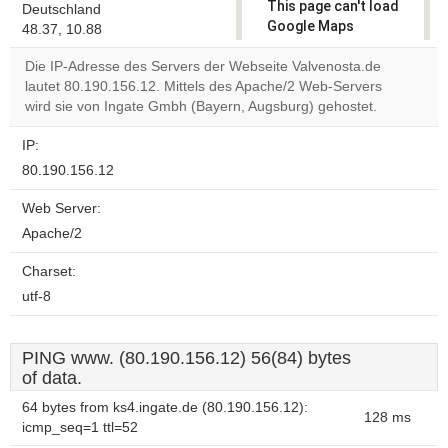
This page can't load
Deutschland
Google Maps
48.37, 10.88
correctly.
Die IP-Adresse des Servers der Webseite Valvenosta.de
lautet 80.190.156.12. Mittels des Apache/2 Web-Servers
Do you
OK
wird sie von Ingate Gmbh (Bayern, Augsburg) gehostet.
own this
website?
IP:
80.190.156.12
Web Server:
Apache/2
Charset:
utf-8
PING www. (80.190.156.12) 56(84) bytes
of data.
64 bytes from ks4.ingate.de (80.190.156.12):
128 ms
icmp_seq=1 ttl=52