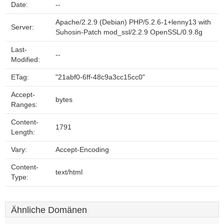
Date:
--
Apache/2.2.9 (Debian) PHP/5.2.6-1+lenny13 with
Server:
Suhosin-Patch mod_ssl/2.2.9 OpenSSL/0.9.8g
Last-
--
Modified:
ETag:
"21abf0-6ff-48c9a3cc15cc0"
Accept-
bytes
Ranges:
Content-
1791
Length:
Vary:
Accept-Encoding
Content-
text/html
Type:
Ähnliche Domänen