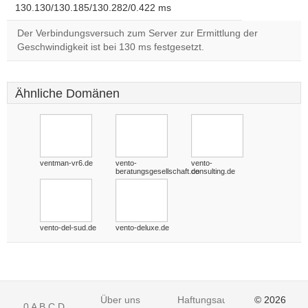
130.130/130.185/130.282/0.422 ms
Der Verbindungsversuch zum Server zur Ermittlung der
Geschwindigkeit ist bei 130 ms festgesetzt.
Ähnliche Domänen
ventman-vr6.de
vento-
vento-
beratungsgesellschaft.de
consulting.de
vento-del-sud.de
vento-deluxe.de
Über uns
Haftungsausschluss
© 2026
0
A
B
C
D