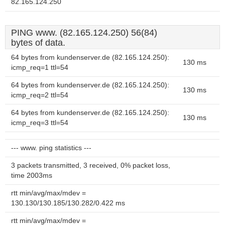
82.165.124.250
PING www. (82.165.124.250) 56(84)
bytes of data.
64 bytes from kundenserver.de (82.165.124.250):
130 ms
icmp_req=1 ttl=54
64 bytes from kundenserver.de (82.165.124.250):
130 ms
icmp_req=2 ttl=54
64 bytes from kundenserver.de (82.165.124.250):
130 ms
icmp_req=3 ttl=54
--- www. ping statistics ---
3 packets transmitted, 3 received, 0% packet loss,
time 2003ms
rtt min/avg/max/mdev =
130.130/130.185/130.282/0.422 ms
rtt min/avg/max/mdev =