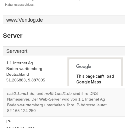
Haftungsausschluss.
www.Ventlog.de
Server
Serverort
1 1 Internet Ag
Baden-wurttemberg
Deutschland
This page can't load
51.206883, 9.887695
Google Maps
correctly.
ns50.1und1.de
, und
ns49.1und1.de
sind ihre DNS
Nameserver. Der Web-Server wird von 1 1 Internet Ag
Do you
OK
Baden-wurttemberg unterhalten. Ihre IP-Adresse lautet
own this
website?
82.165.124.250.
IP: