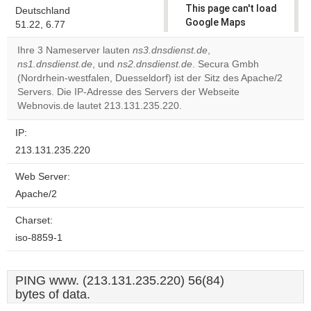
This page can't load
Deutschland
Google Maps
51.22, 6.77
correctly.
Ihre 3 Nameserver lauten
ns3.dnsdienst.de
,
ns1.dnsdienst.de
, und
ns2.dnsdienst.de
. Secura Gmbh
Do you
OK
(Nordrhein-westfalen, Duesseldorf) ist der Sitz des Apache/2
own this
website?
Servers. Die IP-Adresse des Servers der Webseite
Webnovis.de lautet 213.131.235.220.
IP:
213.131.235.220
Web Server:
Apache/2
Charset:
iso-8859-1
PING www. (213.131.235.220) 56(84)
bytes of data.