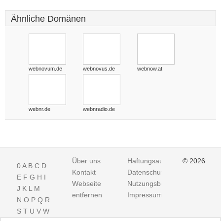
Ähnliche Domänen
webnovum.de
webnovus.de
webnow.at
webnr.de
webnradio.de
Über uns
Haftungsausschluss
© 2026
0
A
B
C
D
Kontakt
Datenschutz
E
F
G
H
I
Webseite
Nutzungsbedingungen
J
K
L
M
entfernen
Impressum
N
O
P
Q
R
S
T
U
V
W