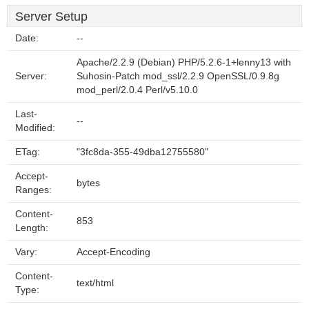
Server Setup
Date:
--
Apache/2.2.9 (Debian) PHP/5.2.6-1+lenny13 with
Server:
Suhosin-Patch mod_ssl/2.2.9 OpenSSL/0.9.8g
mod_perl/2.0.4 Perl/v5.10.0
Last-
--
Modified:
ETag:
"3fc8da-355-49dba12755580"
Accept-
bytes
Ranges:
Content-
853
Length:
Vary:
Accept-Encoding
Content-
text/html
Type: