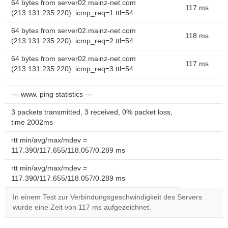
64 bytes from server02.mainz-net.com
117 ms
(213.131.235.220): icmp_req=1 ttl=54
64 bytes from server02.mainz-net.com
118 ms
(213.131.235.220): icmp_req=2 ttl=54
64 bytes from server02.mainz-net.com
117 ms
(213.131.235.220): icmp_req=3 ttl=54
--- www. ping statistics ---
3 packets transmitted, 3 received, 0% packet loss,
time 2002ms
rtt min/avg/max/mdev =
117.390/117.655/118.057/0.289 ms
rtt min/avg/max/mdev =
117.390/117.655/118.057/0.289 ms
In einem Test zur Verbindungsgeschwindigkeit des Servers
wurde eine Zeit von 117 ms aufgezeichnet.