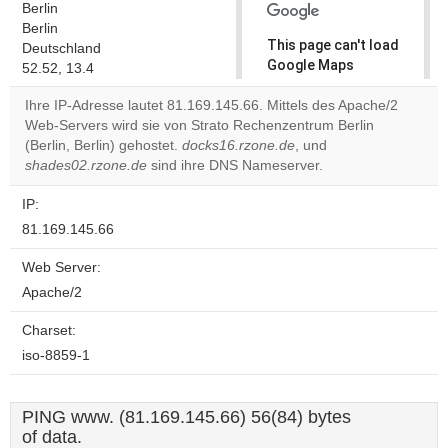
Berlin
Berlin
This page can't load
Deutschland
Google Maps
52.52, 13.4
correctly.
Ihre IP-Adresse lautet 81.169.145.66. Mittels des Apache/2
Web-Servers wird sie von Strato Rechenzentrum Berlin
Do you
OK
(Berlin, Berlin) gehostet.
docks16.rzone.de
own this
, und
website?
shades02.rzone.de
sind ihre DNS Nameserver.
IP:
81.169.145.66
Web Server:
Apache/2
Charset:
iso-8859-1
PING www. (81.169.145.66) 56(84) bytes
of data.