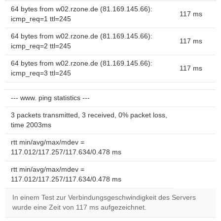
64 bytes from w02.rzone.de (81.169.145.66):
117 ms
icmp_req=1 ttl=245
64 bytes from w02.rzone.de (81.169.145.66):
117 ms
icmp_req=2 ttl=245
64 bytes from w02.rzone.de (81.169.145.66):
117 ms
icmp_req=3 ttl=245
--- www. ping statistics ---
3 packets transmitted, 3 received, 0% packet loss,
time 2003ms
rtt min/avg/max/mdev =
117.012/117.257/117.634/0.478 ms
rtt min/avg/max/mdev =
117.012/117.257/117.634/0.478 ms
In einem Test zur Verbindungsgeschwindigkeit des Servers
wurde eine Zeit von 117 ms aufgezeichnet.