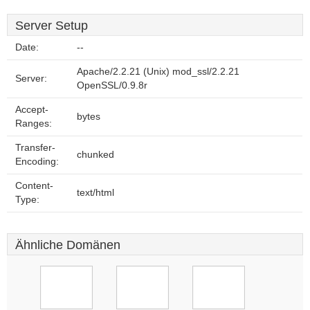
Server Setup
Date:
--
Apache/2.2.21 (Unix) mod_ssl/2.2.21
Server:
OpenSSL/0.9.8r
Accept-
bytes
Ranges:
Transfer-
chunked
Encoding:
Content-
text/html
Type:
Ähnliche Domänen