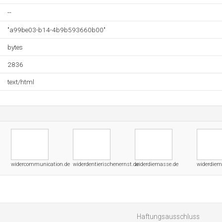
--
"a99be03-b14-4b9b593660b00"
bytes
2836
text/html
widercommunication.de
widerdentierischenernst.de
widerdiemasse.de
widerdiem
Haftungsausschluss