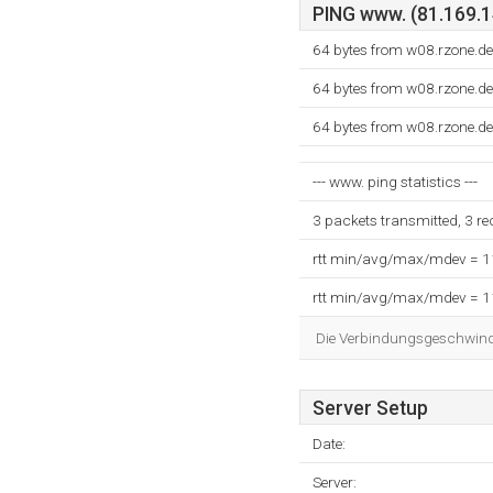
PING www. (81.169.14
64 bytes from w08.rzone.de
64 bytes from w08.rzone.de
64 bytes from w08.rzone.de
--- www. ping statistics ---
3 packets transmitted, 3 r
rtt min/avg/max/mdev = 
rtt min/avg/max/mdev = 
Die Verbindungsgeschwindig
Server Setup
Date:
Server: