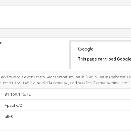
in
This page can't load Google
Do you own this website?
rvers wird sie von Strato Rechenzentrum Berlin (Berlin, Berlin) gehostet. D
lautet 81.169.145.72.
docks04.rzone.de
, und
shades12.rzone.de
sind ihre 
81.169.145.72
Apache/2
utf-8