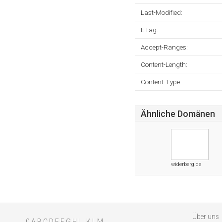
Last-Modified:
ETag:
Accept-Ranges:
Content-Length:
Content-Type:
Ähnliche Domänen
widerberg.de
Über uns
0
A
B
C
D
E
F
G
H
I
J
K
L
M