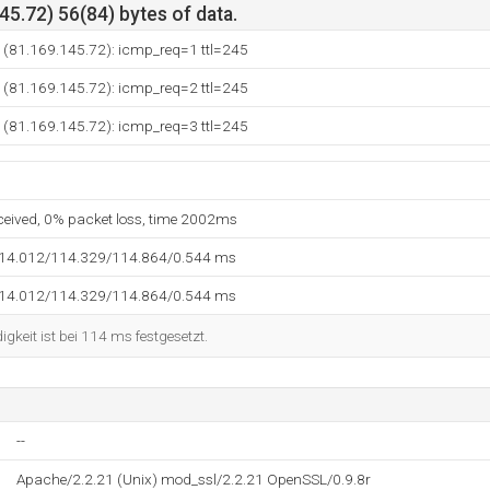
5.72) 56(84) bytes of data.
 (81.169.145.72): icmp_req=1 ttl=245
 (81.169.145.72): icmp_req=2 ttl=245
 (81.169.145.72): icmp_req=3 ttl=245
eceived, 0% packet loss, time 2002ms
114.012/114.329/114.864/0.544 ms
114.012/114.329/114.864/0.544 ms
keit ist bei 114 ms festgesetzt.
--
Apache/2.2.21 (Unix) mod_ssl/2.2.21 OpenSSL/0.9.8r